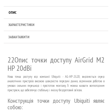
ОПИС
ХАРАКТЕРИСТИКИ
ЗАВАНТАЖИТИ
22Опис точки доступу AirGrid M2
HP 20dBi
Нова точка доступу від компанії Ubiquiti - AG-HP-2G20, виділяється серед
аналогічних пристроїв високою швидкістю передачі даних, відмінною роботою в
умовах сильних перешкод і простотою монтажу. Її можна назвати всепогодним
пристроєм, що забезпечує стабільну і якісну бездротовий зв'язок.
Конструкція точки доступу Ubiquiti являє
собою: