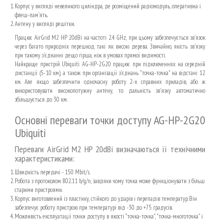
Корпус у вигляді невеликого циліндра, де розміщений радіомодуль, оперативна і
флеш-пам'ять.
Антену у вигляді решітки.
Працює AirGrid M2 HP 20dBi на частоті 2.4 GHz, при цьому забезпечується зв'язок
через багато природніх перешкод, такі як високі дерева. Звичайно, якість зв'язку
при такому з'єднанні дещо гірша, ніж в умовах прямої видимості.
Найкраще пристрій Ubiquiti AG-HP-2G20 працює при підключеннях на середній
дистанції (5-10 км), а також при організації з'єднань "точка-точка" на відстані 12
км. Але якщо забезпечити одночасну роботу 2-х справних приладів, або ж
використовувати високопотужну антену, то дальність зв'язку автоматично
збільшується до 30 км.
Основні переваги точки доступу AG-HP-2G20
Ubiquiti
Переваги AirGrid M2 HP 20dBi визначаються її технічними
характеристиками:
Швидкість передачі - 150 Mbit/s.
Робота з протоколом 802.11 b/g/n, завдяки чому точка може функціонувати з більш
старими пристроями.
Корпус виготовлений із пластику, стійкого до ударів і перепадів температур. Він
забезпечує роботу пристрою при температурі від -30 до +75 градусів.
Можливість експлуатації точки доступу в якості "точка-точка", "точка-многоточка" і