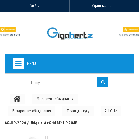
Увійти
Українська
MENU
+
ВИДЕОНАБЛЮДЕНИЕ
+
БЕЗДРОТОВЕ ОБЛАДНАННЯ
Мережеве обладнання
+
PON ОБЛАДНАННЯ
Бездротове обладнання
Точки доступу
2.4 GHz
ОПТОВОЛОКОННЕ ОБЛАДНАННЯ
AG‑HP‑2G20 / Ubiquiti AirGrid M2 HP 20dBi
+
КАБЕЛЬНА ПРОДУКЦІЯ