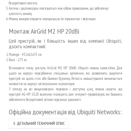
бездротового клієнта.
Антена і радіомодуль пов'язуються між собою проводками, що забезпечує
цілісність каналу.
Можна використовувати поляризацію по горизонталі і вертикалі.
Монтаж AirGrid M2 HP 20dBi
Цей пристрій, як і більшість інших від компанії Ubiquiti,
досить компактний:
Розміри - 43.2x61x7.5 см.
Вага - 2.75 кг.
Встановити точку доступу AirGrid M2 HP 20dBi Ubiquiti можна самостійно. Для
цього на корпусі передбачено спеціальні кріплення, які дозволяють закріпити
пристрій на щоглі, стіні або балконі будинку. Легкість налаштування визначається
наявністю на корпусі світлодіодних індикаторів.
З огляду на всі вищенаведені переваги і доступну ціну, можна сказати, що
пристрій AG-HP-2G20 відмінно підходить для інтернет-провайдерів, які бажають
забезпечити бездротовий зв'язок середньої дальності.
Офіційна документація від
Ubiquiti Networks
:
⇩
ДЕТАЛЬНИЙ ТЕХНІЧНИЙ ОПИС