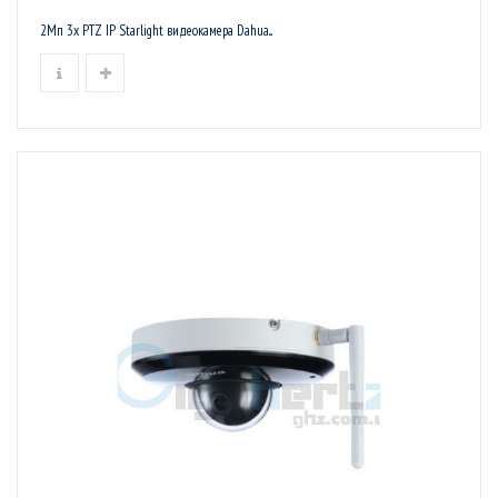
2Мп 3х PTZ IP Starlight видеокамера Dahua...