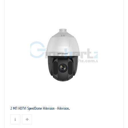
2 МП HDTVI SpeedDome Hikvision - Hikvision...