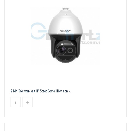
2 Мп 36х уличная IP SpeedDome Hikvision -...