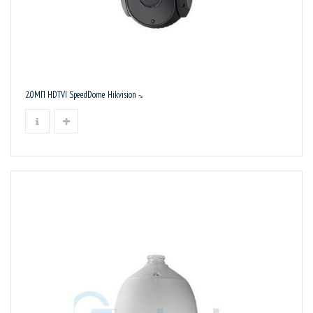
2.0МП HDTVI SpeedDome Hikvision -...