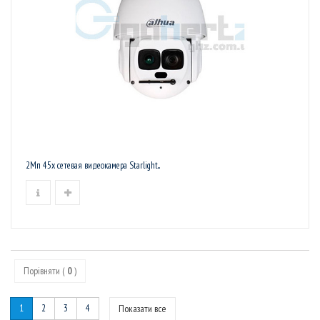
2Мп 45x сетевая видеокамера Starlight...
Порівняти (
0
)
1
2
3
4
Показати все