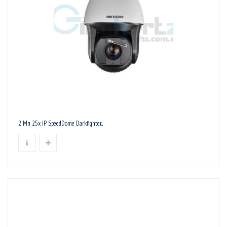
2 Мп 25х IP SpeedDome Darkfighter...