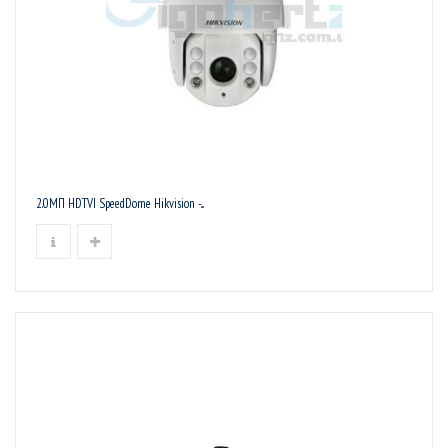
2.0МП HDTVI SpeedDome Hikvision -...