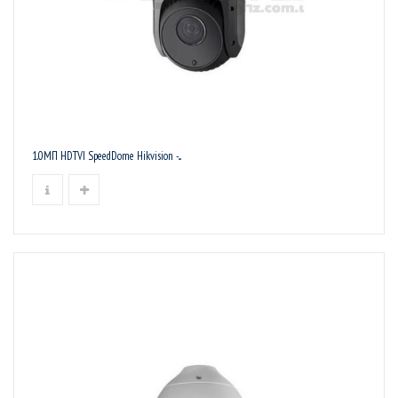
1.0МП HDTVI SpeedDome Hikvision -...