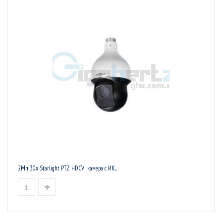
2Mп 30x Starlight PTZ HDCVI камера с ИК...