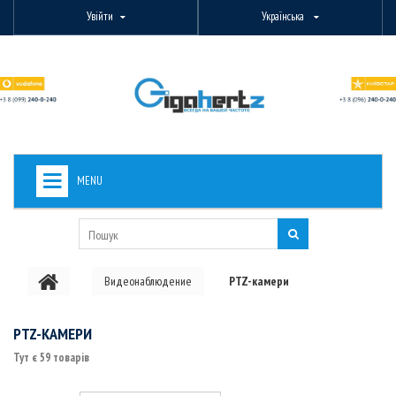
Увійти
Українська
MENU
+
ВИДЕОНАБЛЮДЕНИЕ
+
БЕЗДРОТОВЕ ОБЛАДНАННЯ
Видеонаблюдение
PTZ-камери
+
PON ОБЛАДНАННЯ
ОПТОВОЛОКОННЕ ОБЛАДНАННЯ
PTZ-КАМЕРИ
Тут є 59 товарів
+
КАБЕЛЬНА ПРОДУКЦІЯ