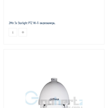
2Мп 3х Starlight PTZ Wi-Fi видеокамера...