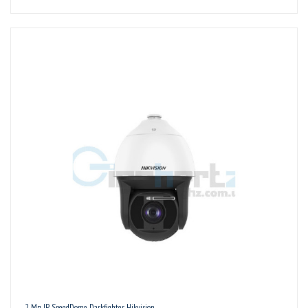
2 Мп IP SpeedDome Darkfighter Hikvision -...