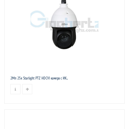
2Mп 25x Starlight PTZ HDCVI камера с ИК...