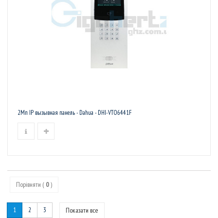
2Мп IP вызывная панель - Dahua - DHI-VTO6441F
Порівняти (
0
)
1
2
3
Показати все