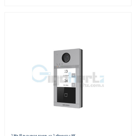
2 Мп IP вызывная панель на 2 абонента c ИК...