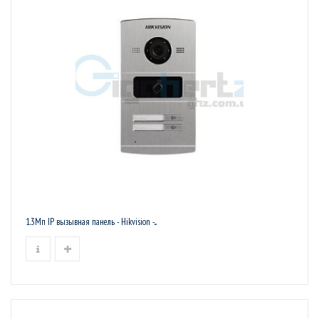
1.3Мп IP вызывная панель - Hikvision -...