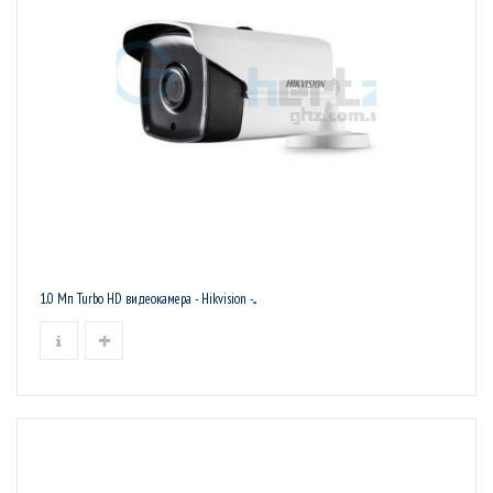
1.0 Мп Turbo HD видеокамера - Hikvision -...