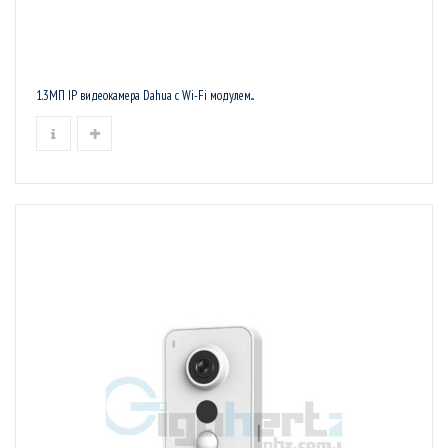
1.3МП IP видеокамера Dahua с Wi-Fi модулем...