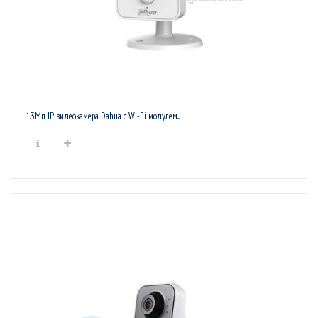
1.3Мп IP видеокамера Dahua с Wi-Fi модулем...