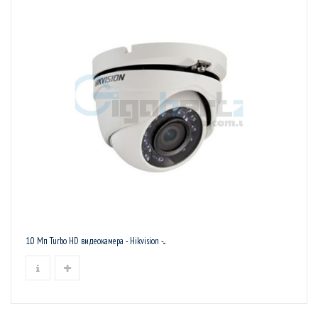
1.0 Мп Turbo HD видеокамера - Hikvision -...