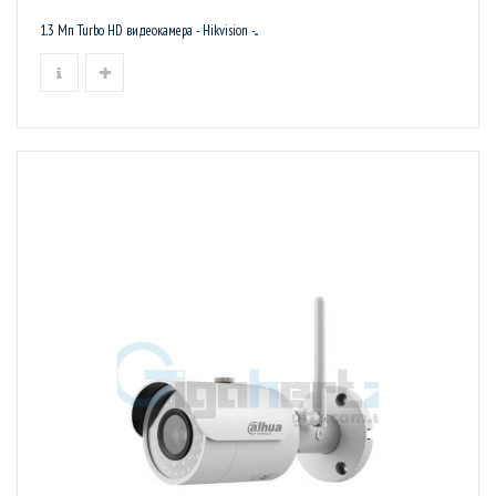
1.3 Мп Turbo HD видеокамера - Hikvision -...