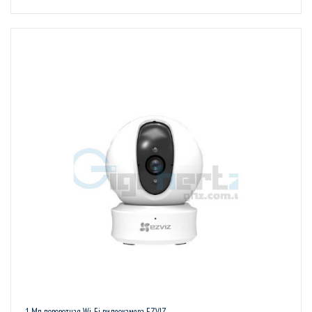
1 Мп поворотная Wi-Fi видеокамера EZVIZ -...