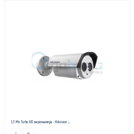
1.3 Мп Turbo HD видеокамера - Hikvision -...