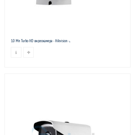
1.0 Мп Turbo HD видеокамера - Hikvision -...