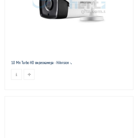
1.0 Мп Turbo HD видеокамера - Hikvision -...