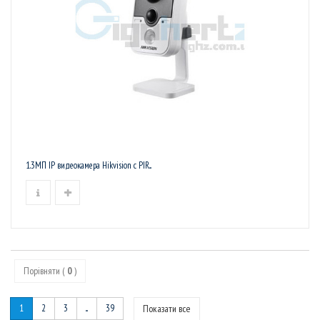
1.3МП IP видеокамера Hikvision c PIR...
Порівняти (
0
)
1
2
3
...
39
Показати все