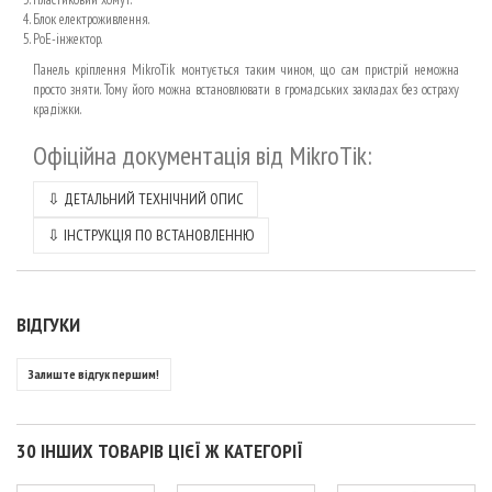
Блок електроживлення.
PoE-інжектор.
Панель кріплення MikroTik монтується таким чином, що сам пристрій неможна
просто зняти. Тому його можна встановлювати в громадських закладах без остраху
крадіжки.
Офіційна документація від MikroTik
:
⇩
ДЕТАЛЬНИЙ ТЕХНІЧНИЙ ОПИС
⇩
ІНСТРУКЦІЯ ПО ВСТАНОВЛЕННЮ
ВІДГУКИ
Залиште відгук першим!
30 ІНШИХ ТОВАРІВ ЦІЄЇ Ж КАТЕГОРІЇ