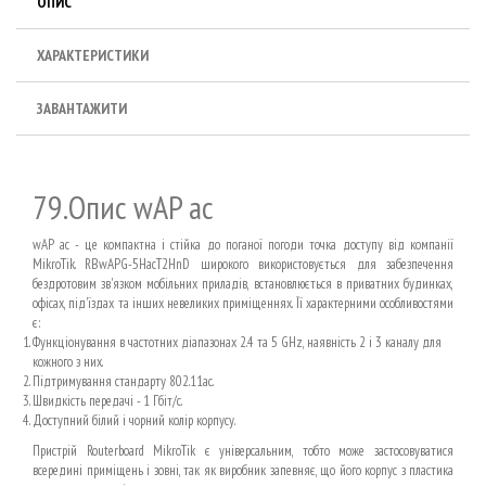
ОПИС
ХАРАКТЕРИСТИКИ
ЗАВАНТАЖИТИ
79.Опис wAP ac
wAP ac - це компактна і стійка до поганої погоди точка доступу від компанії
MikroTik. RBwAPG-5HacT2HnD широкого використовується для забезпечення
бездротовим зв'язком мобільних приладів, встановлюється в приватних будинках,
офісах, під'їздах та інших невеликих приміщеннях. Її характерними особливостями
є:
Функціонування в частотних діапазонах 2.4 та 5 GHz, наявність 2 і 3 каналу для
кожного з них.
Підтримування стандарту 802.11ас.
Швидкість передачі - 1 Гбіт/с.
Доступний білий і чорний колір корпусу.
Пристрій Routerboard MikroTik є універсальним, тобто може застосовуватися
всередині приміщень і зовні, так як виробник запевняє, що його корпус з пластика