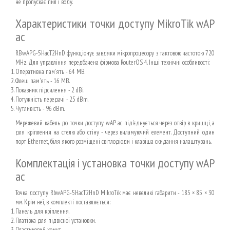
не пропускає пил і воду.
Характеристики точки доступу MikroTik wAP
ac
RBwAPG-5HacT2HnD функціонує завдяки мікропроцесору з тактовою частотою 720
MHz. Для управління передбачена фірмова RouterOS 4. Інші технічні особливості:
Оперативна пам'ять - 64 MB.
Флеш пам'ять - 16 MB.
Показник підсилення - 2 dBi.
Потужність передачі - 25 dBm.
Чутливість - 96 dBm.
Мережевий кабель до точки доступу wAP ac під'єднується через отвір в кришці, а
для кріплення на стелю або стіну - через виламуючий елемент. Доступний один
порт Ethernet, біля якого розміщені світлодіоди і клавіша скидання налаштувань.
Комплектація і установка точки доступу wAP
ac
Точка доступу RbwAPG-5HacT2HnD MikroTik має невеликі габарити - 185 × 85 × 30
мм. Крім неї, в комплекті поставляється:
Панель для кріплення.
Платівка для підвісної установки.
Пластиковий хомут.