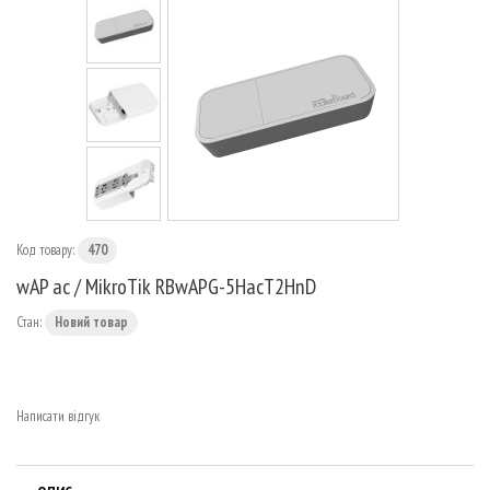
МАРШРУТИЗАТОРИ
Код товару:
470
wAP ac / MikroTik RBwAPG-5HacT2HnD
Стан:
Новий товар
Написати відгук