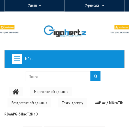
Увійти
Українська
MENU
+
ВИДЕОНАБЛЮДЕНИЕ
+
БЕЗДРОТОВЕ ОБЛАДНАННЯ
Мережеве обладнання
+
PON ОБЛАДНАННЯ
Бездротове обладнання
Точки доступу
wAP ac / MikroTik
ОПТОВОЛОКОННЕ ОБЛАДНАННЯ
RBwAPG-5HacT2HnD
+
КАБЕЛЬНА ПРОДУКЦІЯ