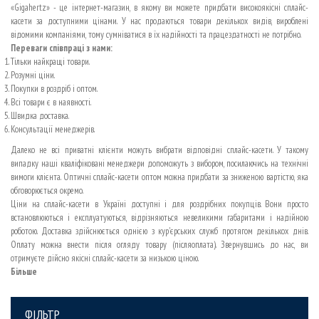
«Gigahertz» - це інтернет-магазин, в якому ви можете придбати високоякісні сплайс-
касети за доступними цінами. У нас продаються товари декількох видів, вироблені
відомими компаніями, тому сумніватися в їх надійності та працездатності не потрібно.
Переваги співпраці з нами:
Тільки найкращі товари.
Розумні ціни.
Покупки в роздріб і оптом.
Всі товари є в наявності.
Швидка доставка.
Консультації менеджерів.
Далеко не всі приватні клієнти можуть вибрати відповідні сплайс-касети. У такому
випадку наші кваліфіковані менеджери допоможуть з вибором, посилаючись на технічні
вимоги клієнта. Оптичні сплайс-касети оптом можна придбати за зниженою вартістю, яка
обговорюється окремо.
Ціни на сплайс-касети в Україні доступні і для роздрібних покупців. Вони просто
встановлюються і експлуатуються, відрізняються невеликими габаритами і надійною
роботою. Доставка здійснюється однією з кур'єрських служб протягом декількох днів.
Оплату можна внести після огляду товару (післяоплата). Звернувшись до нас, ви
отримуєте дійсно якісні сплайс-касети за низькою ціною.
Більше
ФІЛЬТР