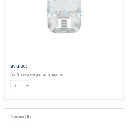
SPLICE S073
Сплайс-касета для укладання зварених...
Порівняти (
0
)