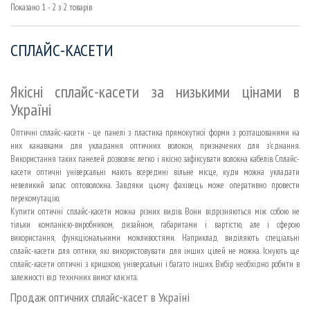
Показано 1 - 2 з 2 товарів
СПЛАЙС-КАСЕТИ
Якісні сплайс-касети за низькими цінами в
Україні
Оптичні сплайс-касети - це панелі з пластика прямокутної форми з розташованими на
них канавками для укладання оптичних волокон, призначених для з'єднання.
Використання таких панелей дозволяє легко і якісно зафіксувати волокна кабелів. Сплайс-
касети оптичні універсальні мають всередині вільне місце, куди можна укладати
невеликий запас оптоволокна. Завдяки цьому фахівець може оперативно провести
перекомутацію.
Купити оптичні сплайс-касети можна різних видів. Вони відрізняються між собою не
тільки компанією-виробником, дизайном, габаритами і вартістю, але і сферою
використання, функціональними можливостями. Наприклад, виділяють спеціальні
сплайс-касети для оптики, які використовувати для інших цілей не можна. Існують ще
сплайс-касети оптичні з кришкою, універсальні і багато інших. Вибір необхідно робити в
залежності від технічних вимог клієнта.
Продаж оптичних сплайс-касет в Україні