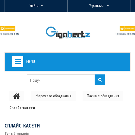
Увійти
Українська
MENU
+
ВИДЕОНАБЛЮДЕНИЕ
+
БЕЗДРОТОВЕ ОБЛАДНАННЯ
Мережеве обладнання
Пасивне обладнання
+
PON ОБЛАДНАННЯ
Сплайс-касети
ОПТОВОЛОКОННЕ ОБЛАДНАННЯ
+
КАБЕЛЬНА ПРОДУКЦІЯ
СПЛАЙС-КАСЕТИ
Тут є 2 товарів