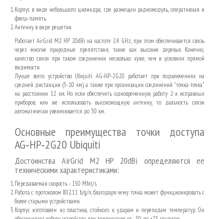
Корпус в виде небольшого цилиндра, где размещен радиомодуль, оперативная и
флеш-память.
Антенну в виде решетки.
Работает AirGrid M2 HP 20dBi на частоте 2
.4 GHz
, при этом обеспечивается связь
через многие природные препятствия, такие как высокие деревья. Конечно,
качество связи при таком соединении несколько хуже, чем в условиях прямой
видимости.
Лучше всего устройство Ubiquiti AG‑HP‑2G20 работает при подключениях на
средней дистанции (5-10 км), а также при организации соединений "точка-точка"
на расстоянии 12 км. Но если обеспечить одновременную работу 2-х исправных
приборов, или же использовать высокомощную антенну, то дальность связи
автоматически увеличивается до 30 км.
Основные преимущества точки доступа
AG‑HP‑2G20 Ubiquiti
Достоинства AirGrid M2 HP 20dBi определяются ее
техническими характеристиками:
Передаваемая скорость - 150
Mbit/s
.
Работа с протоколом 802.11 b/g/n, благодаря чему точка может функционировать с
более старыми устройствами.
Корпус изготовлен из пластика, стойкого к ударам и перепадам температур. Он
обеспечивает работу устройства при температуре от -30 до +75 градусов.