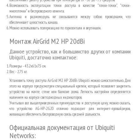
Возможность эксплуатации точки доступа в качестве "точки-точки", "точки-
многоточки" и беспроводного клиента.
Антенна и радиомодуль не связываются между собою проводками, что
обеспечивает целостность канала.
Можно использовать поляризацию по горизонтали и вертикали.
Монтаж AirGrid M2 HP 20dBi
Данное устройство, как и большинство других от компании
Ubiquiti, достаточно компактное:
Размеры - 43.2x61x7.5 см.
Вес - 2.75 кг.
Установить точку доступа AirGrid M2 HP 20dBi Ubiquiti можно самостоятельно. Для
этого на корпусе предусмотрен специальный крепеж, который позволяет закрепить
устройство на мачте, стене или балконе дома. Легкость настройки определяется
наличием на корпусе светодиодных индикаторов.
Учитывая все вышеприведенных преимущества и доступную цену, можно сказать,
что устройство AG‑HP‑2G20 отлично подходит для интернет-провайдеров,
желающих обеспечить беспроводную связь средней дальности.
Официальная документация от
Ubiquiti
Networks
: