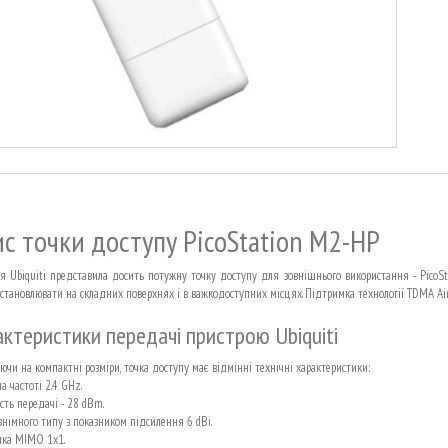
с точки доступу PicoStation M2-HP
я Ubiquiti представила досить потужну точку доступу для зовнішнього використання - PicoStat
становлювати на складних поверхнях і в важкодоступних місцях. Підтримка технології TDMA Air
ктеристики передачі пристрою Ubiquiti
ючи на компактні розміри, точка доступу має відмінні технічні характеристики:
а частоті 2.4 GHz.
сть передачі - 28 dBm.
знімного типу з показником підсилення 6 dBi.
ка MIMO 1x1.