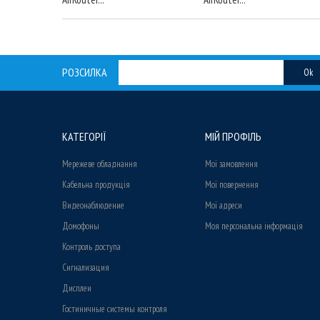
РОЗСИЛКА
Ok
КАТЕГОРІЇ
МІЙ ПРОФІЛЬ
Мережеве обладнання
Мої замовлення
Кабельна продукція
Мої повернення
Видеонаблюдение
Мої адреси
Домофоны
Моя персональна інформація
Контроль доступа
Сигнализация
Дисплеи
Гостиничные системы контроля