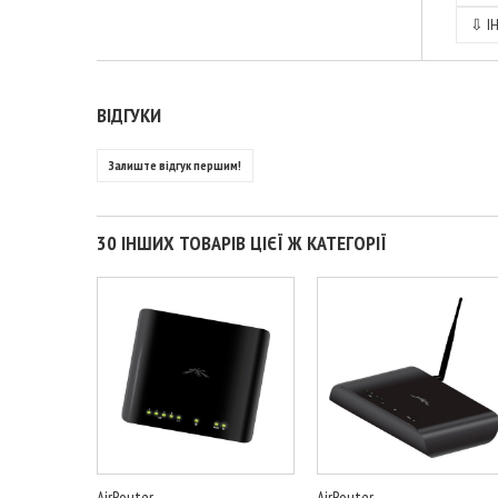
⇩
І
ВІДГУКИ
Залиште відгук першим!
30 ІНШИХ ТОВАРІВ ЦІЄЇ Ж КАТЕГОРІЇ
AirRouter...
AirRouter...