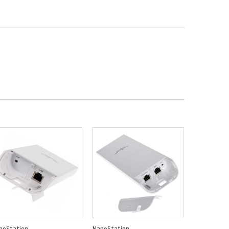
noStation...
NanoStation...
PowerBeam..