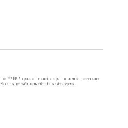
ion M2-HP. Їй характерні невеликі розміри і портативність, тому крапку
Max підвищує стабільність роботи і швидкість передачі.