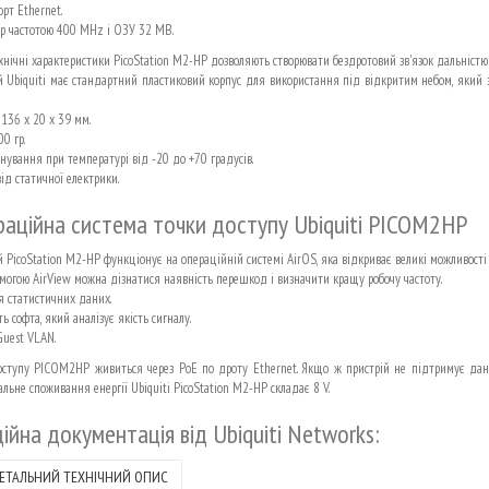
рт Ethernet.
р частотою 400 MHz і ОЗУ 32 MB.
хнічні характеристики PicoStation M2-HP дозволяють створювати бездротовий зв'язок дальніст
й Ubiquiti має стандартний пластиковий корпус для використання під відкритим небом, який за
 136 x 20 x 39 мм.
00 гр.
нування при температурі від -20 до +70 градусів.
ід статичної електрики.
аційна система точки доступу Ubiquiti PICOM2HP
й PicoStation M2-HP функціонує на операційній системі AirOS, яка відкриває великі можливості
могою AirView можна дізнатися наявність перешкод і визначити кращу робочу частоту.
 статистичних даних.
ь софта, який аналізує якість сигналу.
Guest VLAN.
оступу PICOM2HP живиться через PoE по дроту Ethernet. Якщо ж пристрій не підтримує дану 
льне споживання енергії Ubiquiti PicoStation M2-HP складає 8 V.
ійна документація від
Ubiquiti Networks
:
ЕТАЛЬНИЙ ТЕХНІЧНИЙ ОПИС