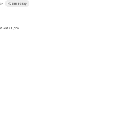
тан:
Новий товар
аписати відгук