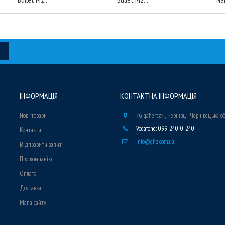
ІНФОРМАЦІЯ
КОНТАКТНА ІНФОРМАЦІЯ
Нові товари
«Gigahertz» , Чернівці, Чернівецька о
Vodafone: 099-240-0-240
Контакти
info@ghz.com.ua
Відправити запит
Про компанію
Оплата
Доставка
Мапа сайту