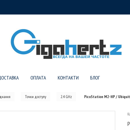
ДОСТАВКА
ОПЛАТА
КОНТАКТИ
БЛОГ
аднання
Точки доступу
2.4 GHz
PicoStation M2-HP / Ubiqui
К
P