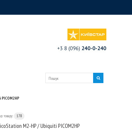
ti PICOM2HP
од товару:
178
icoStation M2-HP / Ubiquiti PICOM2HP