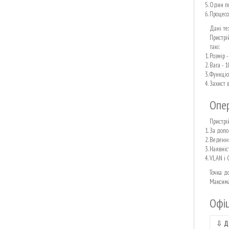
Один по
Процесо
Дані те
Пристрі
такі:
Розмір -
Вага - 1
Функціо
Захист в
Опер
Пристрі
За допо
Ведення
Наявніст
VLAN і 
Точка д
Максима
Офіц
⇩
Д