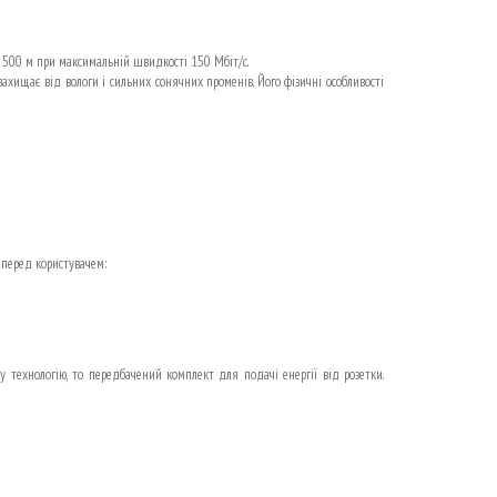
ю 500 м при максимальній швидкості 150 Мбіт/с.
хищає від вологи і сильних сонячних променів. Його фізичні особливості
 перед користувачем:
технологію, то передбачений комплект для подачі енергії від розетки.