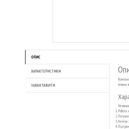
ОПИС
Опи
ХАРАКТЕРИСТИКИ
Компані
можна в
ЗАВАНТАЖИТИ
Хара
Незважа
Робота н
Потужні
Антена 
Підтрим