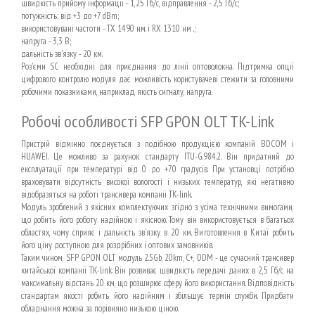
швидкість прийому інформації - 1,25 Гб/с, відправлення - 2,5 Гб/с;
потужність: від +3 до +7 dBm;
використовувані частоти - TX 1490 нм. і RX 1310 нм .;
напруга - 3,3 В;
дальність зв'язку - 20 км.
Роз'єми SC необхідні для приєднання до лінії оптоволокна. Підтримка опції
цифрового контролю модуля дає можливість користувачеві стежити за головними
робочими показниками, наприклад, якість сигналу, напруга.
Робочі особливості SFP GPON OLT TK-Link
Пристрій відмінно поєднується з подібною продукцією компаній BDCOM і
HUAWEI. Це можливо за рахунок стандарту ITU-G.984.2. Він придатний до
експлуатації при температурі від 0 до +70 градусів. При установці потрібно
враховувати відсутність високої вологості і низьких температур, які негативно
відобразяться на роботі трансивера компанії TK-link.
Модуль зроблений з якісних комплектуючих згідно з усіма технічними вимогами,
що робить його роботу надійною і якісною. Тому він використовується в багатьох
областях, чому сприяє і дальність зв'язку в 20 км. Виготовлення в Китаї робить
його ціну доступною для роздрібних і оптових замовників.
Таким чином, SFP GPON OLT модуль 2.5Gb, 20km, C+, DDM - це сучасний трансивер
китайської компанії TK-link. Він розвиває швидкість передачі даних в 2,5 Гб/с на
максимальну відстань 20 км, що розширює сферу його використання. Відповідність
стандартам якості робить його надійним і збільшує термін служби. Придбати
обладнання можна за порівняно низькою ціною.