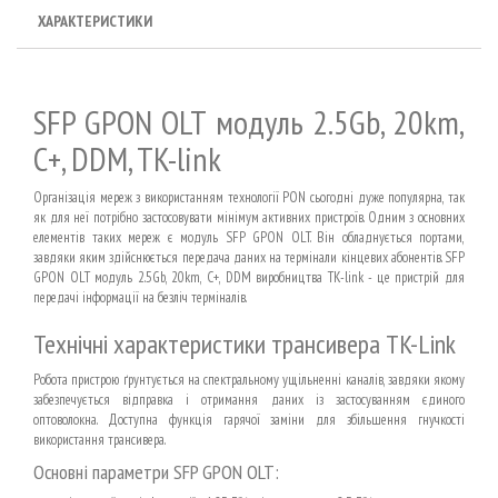
ХАРАКТЕРИСТИКИ
SFP GPON OLT модуль 2.5Gb, 20km,
C+, DDM, TK-link
Організація мереж з використанням технології PON сьогодні дуже популярна, так
як для неї потрібно застосовувати мінімум активних пристроїв. Одним з основних
елементів таких мереж є модуль SFP GPON OLT. Він обладнується портами,
завдяки яким здійснюється передача даних на термінали кінцевих абонентів. SFP
GPON OLT модуль 2.5Gb, 20km, C+, DDM виробництва TK-link - це пристрій для
передачі інформації на безліч терміналів.
Технічні характеристики трансивера TK-Link
Робота пристрою ґрунтується на спектральному ущільненні каналів, завдяки якому
забезпечується відправка і отримання даних із застосуванням єдиного
оптоволокна. Доступна функція гарячої заміни для збільшення гнучкості
використання трансивера.
Основні параметри SFP GPON OLT: