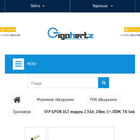
Увійти
Українська
MENU
+
ВИДЕОНАБЛЮДЕНИЕ
+
БЕЗДРОТОВЕ ОБЛАДНАННЯ
Мережеве обладнання
PON обладнання
+
PON ОБЛАДНАННЯ
Трансивери
SFP GPON OLT модуль 2.5Gb, 20km, C+, DDM, TK-link
ОПТОВОЛОКОННЕ ОБЛАДНАННЯ
+
КАБЕЛЬНА ПРОДУКЦІЯ