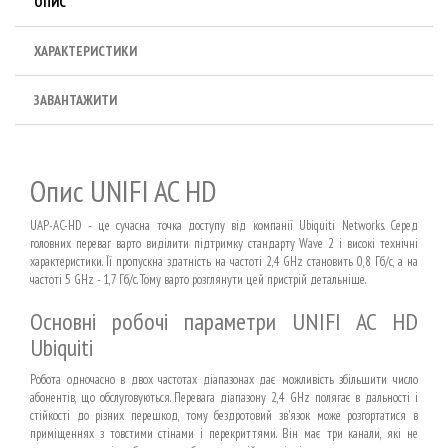
ОПИС
ХАРАКТЕРИСТИКИ
ЗАВАНТАЖИТИ
Опис UNIFI AC HD
UAP-AC-HD - це сучасна точка доступу від компанії Ubiquiti Networks. Серед
головних переваг варто виділити підтримку стандарту Wave 2 і високі технічні
характеристики. Її пропускна здатність на частоті 2,4 GHz становить 0,8 Гб/с, а на
частоті 5 GHz - 1,7 Гб/с. Тому варто розглянути цей пристрій детальніше.
Основні робочі параметри UNIFI AC HD
Ubiquiti
Робота одночасно в двох частотах діапазонах дає можливість збільшити число
абонентів, що обслуговуються. Перевага діапазону 2,4 GHz полягає в дальності і
стійкості до різних перешкод, тому бездротовий зв'язок може розгортатися в
приміщеннях з товстими стінами і перекриттями. Він має три канали, які не