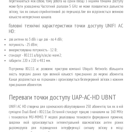
перетинаються між собою, тому робота на одній площі з іншими точками доступу
може бути ускладнена. Частотний діапазон 5 GHz не може похвалитися дальністю
зв'язку, так як сильно сприйнятливий до перешкод. Але він відрізняється великою
кількістю непересічних каналів.
Головні технічні характеристики точки доступу UNIFI AC
HD:
дві антени по 3 dBi і ще дві - по 4 dBi;
потужність - 25 dBm;
використовувана потужність - 12 В;
стандарт - 802.11 a/b/g/n/ac/ac-wave2;
габарити: 220 х 220 х 48.1 мм.
Підтримка 802.11 ac дозволяє пристрою компанії Ubiquiti Networks збільшити
якість передачі даних при великій кількості приєднаних до мережі абонентів.
Канал розділяється на підканали і організовується безперервний зв'язок з кожним
приєднаним абонентом.
Переваги точки доступу UAP-AC-HD UBNT
UNIFI AC HD створена для одночасного обслуговування 250 абонентів, так як в ній
суміщені Dual-Band і 802.11ac. Останній стандарт працює з каналами на 160 MHz
і технологією MU-MIMO. У моделі реалізована технологія формування променю,
завдяки якій організовується інтелектуальний взаємозв'язок антен різних
радіомодулів для підвищення інтерференції сигналу зв'язку в місці