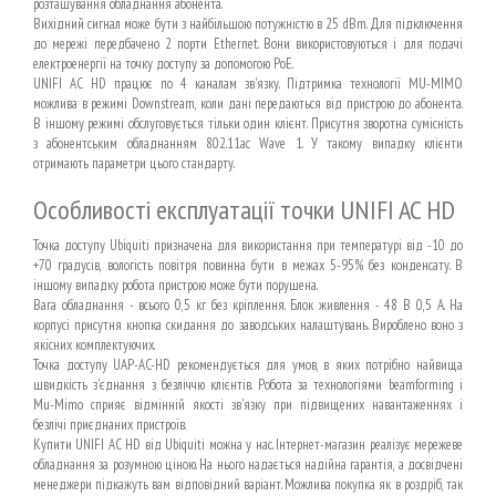
розташування обладнання абонента.
Вихідний сигнал може бути з найбільшою потужністю в 25 dBm. Для підключення
до мережі передбачено 2 порти Ethernet. Вони використовуються і для подачі
електроенергії на точку доступу за допомогою PoE.
UNIFI AC HD працює по 4 каналам зв'язку. Підтримка технології MU-MIMO
можлива в режимі Downstream, коли дані передаються від пристрою до абонента.
В іншому режимі обслуговується тільки один клієнт. Присутня зворотна сумісність
з абонентським обладнанням 802.11ac Wave 1. У такому випадку клієнти
отримають параметри цього стандарту.
Особливості експлуатації точки UNIFI AC HD
Точка доступу Ubiquiti призначена для використання при температурі від -10 до
+70 градусів, вологість повітря повинна бути в межах 5-95% без конденсату. В
іншому випадку робота пристрою може бути порушена.
Вага обладнання - всього 0,5 кг без кріплення. Блок живлення - 48 В 0,5 А. На
корпусі присутня кнопка скидання до заводських налаштувань. Вироблено воно з
якісних комплектуючих.
Точка доступу UAP-AC-HD рекомендується для умов, в яких потрібно найвища
швидкість з'єднання з безліччю клієнтів. Робота за технологіями beamforming і
Mu-Mimo сприяє відмінній якості зв'язку при підвищених навантаженнях і
безлічі приєднаних пристроїв.
Купити UNIFI AC HD від Ubiquiti можна у нас. Інтернет-магазин реалізує мережеве
обладнання за розумною ціною. На нього надається надійна гарантія, а досвідчені
менеджери підкажуть вам відповідний варіант. Можлива покупка як в роздріб, так