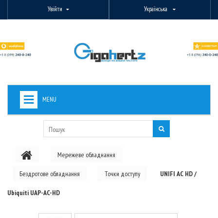
Увійти
Українська
MENU
+
ВИДЕОНАБЛЮДЕНИЕ
+
БЕЗДРОТОВЕ ОБЛАДНАННЯ
Мережеве обладнання
+
PON ОБЛАДНАННЯ
Бездротове обладнання
Точки доступу
UNIFI AC HD /
ОПТОВОЛОКОННЕ ОБЛАДНАННЯ
Ubiquiti UAP-AC-HD
+
КАБЕЛЬНА ПРОДУКЦІЯ