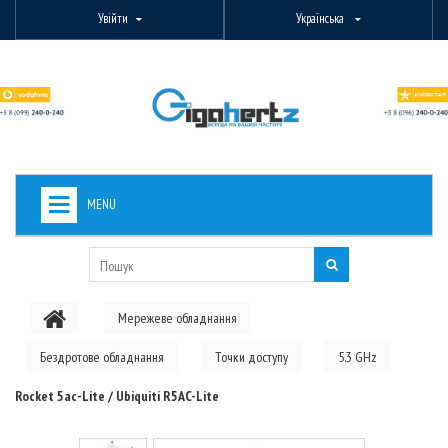
Увійти
Українська
MENU
+
ВИДЕОНАБЛЮДЕНИЕ
+
БЕЗДРОТОВЕ ОБЛАДНАННЯ
Мережеве обладнання
+
PON ОБЛАДНАННЯ
Бездротове обладнання
Точки доступу
5.3 GHz
ОПТОВОЛОКОННЕ ОБЛАДНАННЯ
Rocket 5ac-Lite / Ubiquiti R5AC-Lite
+
КАБЕЛЬНА ПРОДУКЦІЯ