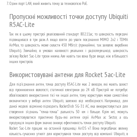
Один порт LAN, який живить точку за технологією PoE.
Пропускні можливості точки доступу Ubiquiti
R5AC-Lite
Так як в цьому пристрої реалізований стандарт 802.11ac, то швидкість передачі
підвищилася в три рази. А якщо взяти до уваги поєднання MIMO 2x2 і TDMA
AirMax, то швидкість може скласти 450 Мбіт/с (принаймні, так заявляє виробник
Ubiquiti). Звичайно, в умовах наявності реальних і радіоперешкод, швидкість
зв'язку Rocket 5ac-Lite трохи нижча. Але навіть так вона буде вище, ніж в більшості
інших пристроїв.
Використовувані антени для Rocket 5ac-Lite
Для під'єднання антен, точка доступу R5AC-Lite має 2 виходи, які мають захист
від проникнення вологості, статичної електрики до 24 кВ. Пристрій не потребує
обов'язкового використання тієї чи іншої антен, тому користувач може самостійно
визначитися у виборі антен Ubiquiti, залежно від необхідності. Наприклад, для
даної моделі відмінно підходить RocketDish 5G-31 AC, яка використовується для
створення з'єднань "точка-точка" дальність 50 км і більше. Крім неї, можуть
використовуватися практично будь-які антени серії AirMax ac Sector, а ось
продукція інших фірм значно знижує ефективність точки доступу Ubiquiti.
Rocket 5ac-Lite працює на останній прошивці AirOS v7. Вона передбачає велику
кількість сучасних утиліт для користувачів точки доступу від компанії Ubiquiti, в