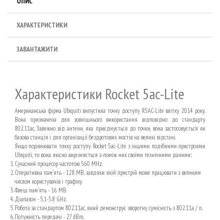
ОПИС
ХАРАКТЕРИСТИКИ
ЗАВАНТАЖИТИ
Характеристики Rocket 5ac-Lite
Американська фірма Ubiquiti випустила точку доступу R5AC-Lite влітку 2014 року.
Вона призначена для зовнішнього використання відповідно до стандарту
802.11ac. Залежно від антени, яка приєднується до точки, вона застосовується як
базова станція і для організації бездротових мостів на великі відстані.
Якщо порівнювати точку доступу Rocket 5ac-Lite з іншими подібними пристроями
Ubiquiti, то вона якісно вирізняється з-поміж них своїми технічними даними:
Сучасний процесор частотою 560 MHz.
Оперативна пам'ять - 128 MB, завдяки якій пристрій може працювати з великим
числом користувачів і трафіку.
Флеш пам'ять - 16 MB.
Діапазон - 5.1-5.8 GHz.
Робота за стандартом 802.11ac, який демонструє зворотну сумісність з 802.11a / n.
Потужність передачі - 27 dBm.