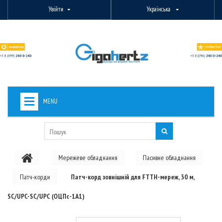
Увійти
Українська
MENU
+
ВИДЕОНАБЛЮДЕНИЕ
+
БЕЗДРОТОВЕ ОБЛАДНАННЯ
Мережеве обладнання
Пасивне обладнання
+
PON ОБЛАДНАННЯ
Патч-корди
Патч-корд зовнішній для FTTH-мереж, 30 м,
ОПТОВОЛОКОННЕ ОБЛАДНАННЯ
SC/UPC-SC/UPC (ОЦПс-1А1)
+
КАБЕЛЬНА ПРОДУКЦІЯ