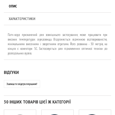
ОПИС
ХАРАКТЕРИСТИКИ
Патч-корд призначений для зовнішнього застосування, може працювати при
високих температурах середовища. Відрізняється відмінною відтворюваністю,
мінімальними внесеними і зворотними втратами. Його довжина - 30 метрів, на
кінцях є конектори SC. Застосовується для підключення оптичної техніки до
розподільних вузлів.
ВІДГУКИ
Залиште відгук першим!
30 ІНШИХ ТОВАРІВ ЦІЄЇ Ж КАТЕГОРІЇ