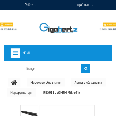
Увійти
Українська
MENU
+
ВИДЕОНАБЛЮДЕНИЕ
+
БЕЗДРОТОВЕ ОБЛАДНАННЯ
Мережеве обладнання
Активне обладнання
+
PON ОБЛАДНАННЯ
Маршрутизатори
RB3011UiAS-RM MikroTik
ОПТОВОЛОКОННЕ ОБЛАДНАННЯ
+
КАБЕЛЬНА ПРОДУКЦІЯ