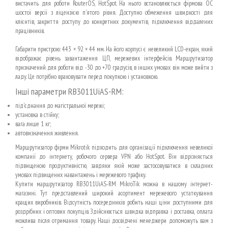
вистачить для роботи RouterOS, HotSpot. На нього встановлюється фірмова ОС
шостої версії з ліцензією п'ятого рівня. Доступно обмеження швидкості для
клієнтів, закриття доступу до конкретних документів, підключення віддалених
працівників.
Габарити пристрою: 443 × 92 × 44 мм. На його корпусі є невеликий LCD-екран, який
відображає рівень завантаження ЦП, мережевих інтерфейсів. Маршрутизатор
призначений для роботи від -30 до +70 градусів, в інших умовах він може вийти з
ладу. Це потрібно враховувати перед покупкою і установкою.
Інші параметри RB3011UiAS-RM:
під'єднання до магістральної мережі;
установка в стійку;
вага лише 1 кг;
автовизначення живлення.
Маршрутизатор фірми Mikrotik підходить для організації підключення невеликої
компанії до інтернету, робочого сервера VPN або HotSpot. Він відрізняється
підвищеною продуктивністю, завдяки якій може застосовуватися в складних
умовах підвищених навантажень і мережевого трафіку.
Купити маршрутизатор RB3011UiAS-RM MikroTik можна в нашому інтернет-
магазині. Тут представлений широкий асортимент мережевого устаткування
кращих виробників. Відсутність посередників робить наші ціни доступними для
роздрібних і оптових покупців. Здійснюється швидка відправка і доставка, оплата
можлива після отримання товару. Наші досвідчені менеджери допоможуть вам з