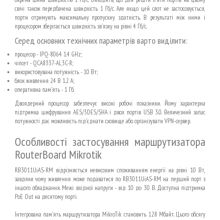
свічі також передбачена швидкість 1 Гб/с. Але якщо цей слот не застосовується,
порти отримують максимальну пропускну здатність. В результаті між ними і
процесором зберігається швидкість зв'язку на рівні 4 Гб/с.
Серед основних технічних параметрів варто виділити:
процесор - IPQ-8064 1.4 GHz;
чіпсет - QCA8337-AL3C-R;
використовувана потужність - 10 Вт;
блок живлення 24 В 1.2 А;
оперативна пам'ять - 1 Гб.
Двоядерний процесор забезпечує високі робочі показники. Йому характерна
підтримка шифрування AES/3DES/SHA і двох портів USB 3.0. Величезний запас
потужності дає можливість під'єднати сховище або організувати VPN-сервер.
Особливості застосування маршрутизатора
RouterBoard Mikrotik
RB3011UiAS-RM відрізняється невисоким споживанням енергії на рівні 10 Вт,
завдяки чому живлення може подаватися по RB3011UiAS-RM на перший порт з
іншого обладнання. Межі вхідної напруги - від 10 до 30 В. Доступна підтримка
PoE Out на десятому порті.
Інтегрована пам'ять маршрутизатора MikroTik становить 128 Мбайт. Цього обсягу