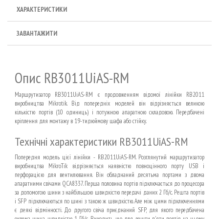
ХАРАКТЕРИСТИКИ
ЗАВАНТАЖИТИ
Опис RB3011UiAS-RM
Маршрутизатор RB3011UiAS-RM є продовженням відомої лінійки RB2011
виробництва Mikrotik. Від попередніх моделей він відрізняється великою
кількістю портів (10 одиниць) і потужною апаратною складовою. Передбачені
кріплення для монтажу в 19-тидюймову шафа або стійку.
Технічні характеристики RB3011UiAS-RM
Попередня модель цієї лінійки - RB2011UiAS-RM. Розглянутий маршрутизатор
виробництва MikroTik відрізняється наявністю повноцінного порту USB і
перфорацією для вентилювання. Він обладнаний десятьма портами з двома
апаратними свічами QCA8337. Перша половина портів підключається до процесора
за допомогою шини з найбільшою швидкістю передачі даних 2 Гб/с. Решта портів
і SFP підключаються по шині з такою ж швидкістю. Але між цими підключеннями
є деякі відмінності. До другого свіча приєднаний SFP, для якого передбачена
окрема шина швидкістю 1 Гб/с. Виходить, що для решти п'яти портів на цьому