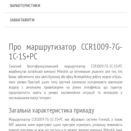
ХАРАКТЕРИСТИКИ
ЗАВАНТАЖИТИ
Про маршрутизатор CCR1009-7G-
1C-1S+PC
Сучасний багатофункціональний маршрутизатор CCR1009-7G-1C-1S+PC
виробництва латвійської компанії Mikrotik це оптимальне рішення для тих, хто
бажає забезпечити для свого будинку або офісу безперебійну роботу мережі в будь-
яких умовах. Пристрій цього типу здатний одночасно підтримувати взаємодію
відразу з декількома провайдерами на різних інтерфейсах, що гарантує
працездатність навіть в умовах надзвичайних ситуацій та неполадок у
постачальників послуг Інтернет.
Загальна характеристика приладу
Маршрутизатор CCR1009-7G-1C-1S+PC має вбудовані системи Firewall, а також
NAT завдяки яким користувачі цього пристрою отримують унікальну можливість
повного контролю за всім, що діється в їх мережі, зокрема компанія Mikrotik дала