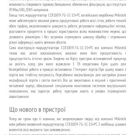
можливість створювати правила, блокування, обмеження, фільтрацію, що стосується
IP/Mac/URL/DNS напрямків.
Більш того, маршрутизатор CCR1009-7G-1C-1S+PC латвійського виробника Mikrotik
може забезпечувати високий рівень продуктивної роботи всієї сітки, робити точний
облік трафіку, видозмінювати швидкість роботи, регулювати інформаційні потоки,
розставляти пріоритети в процесі користування всіма можливостями мережі, що
дозволить рівномірно і без затримок отримувати швидку обробку і отримання
різної інформації, навіть великих обсягів.
Сама конструкція маршрутизатора CCR1009-7G-1C-1S+PC від компанії Mikrotik
також має деякі вдосконалення, завдяки яким його продуктивність і
працездатність істотно зросли. Зокрема на борту пристрою встановлений процесор
на дев'ять ядер, для якого відведено 1 Гб оперативки. Крім цього для
безперебійної роботи в приладі встановлено 7 Інтернет портів. При цьому кожен з
портів має гігабітну потужність. Передбачені входи/виходи для настройки різних
модифікацій портів і слотів пам'яті. Все це вмонтовано в міцний і практичний
металевий корпус, обладнаний спеціальною неактивною системою внутрішнього
охолодження, яка гарантує роботу пристрою навіть в умовах підвищеного
завантаження.
Що нового в пристрої
Тепер же трохи про ті новинки, які запропонували творці від компанії Mikrotik
коли робили оновлений маршрутизатор CCR1009-7G-1C-1S+PC. З найбільш цікавих
моментів слід виділити такі нововведення: