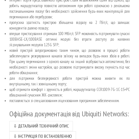
Інтернет порти представленого пристрою стали незалежними один від одного, що
робить маршрутизатор повністю автономним при роботі одночасно з декількома
постачальниками послуг без необхідності здійснення будь-яких маніпуляцій для
перемикання або перебудови;
пропускна здатність пристрою збільшена відразу на 2 Гбіт/с, що залишає
конкурентів далеко позаду;
вперше пристосування отримали 100 Мбіт/с SFP можливість підтримувати сучасні
100BASE-LX/100BASE оптичні модулі без втрати доступу до наявних
з'єднувальним модулів 1.25G SFP;
новий пристрій запрограмовано таким чином, що дозволяє в процесі роботи
забезпечувати резервування каналів зв'язку на випадок будь-яких збоїв в роботі.
При цьому перемикання з одного каналу на інший відбувається автоматично, без
необхідності зміни настройок, що дозволяє підтримувати високу гнучкість під час
роботи обладнання;
для підтримки безперервності роботи пристрій можна живити як по
внутрішньому, так і зовнішньому порту;
щоб отримати комфорт і зручність в роботі, маршрутизатор CCR1009-7G-1C-1S+PC
обладнаний сучасним ЖК-дисплеєм;
поставляється зі спеціалізованим ліцензованим програмним забезпеченням.
Офіційна документація від
Ubiquiti Networks:
⇩ ДЕТАЛЬНИЙ ТЕХНІЧНИЙ ОПИС
⇩ ІНСТРУКЦІЯ ПО ВСТАНОВЛЕННЮ