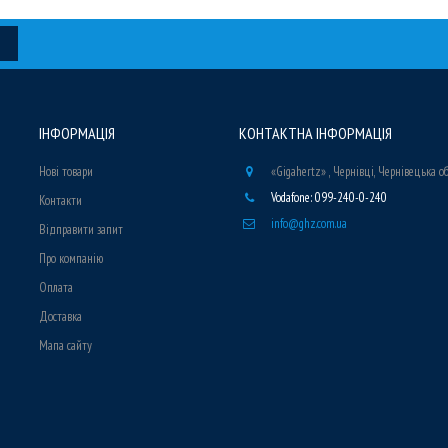
ІНФОРМАЦІЯ
КОНТАКТНА ІНФОРМАЦІЯ
Нові товари
«Gigahertz» , Чернівці, Чернівецька о
Vodafone: 099-240-0-240
Контакти
info@ghz.com.ua
Відправити запит
Про компанію
Оплата
Доставка
Мапа сайту