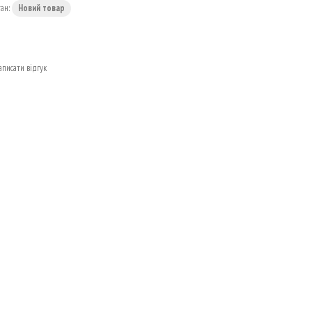
тан:
Новий товар
аписати відгук