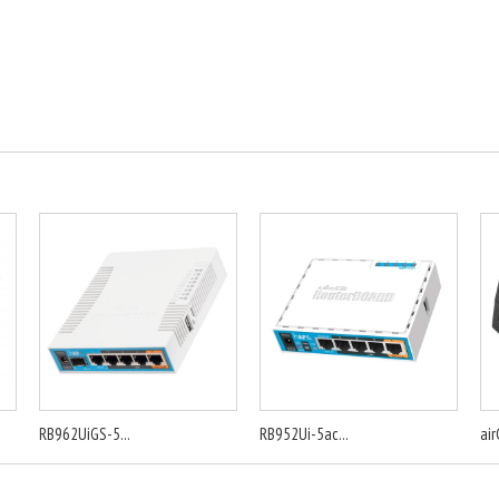
RB962UiGS-5...
RB952Ui-5ac...
air