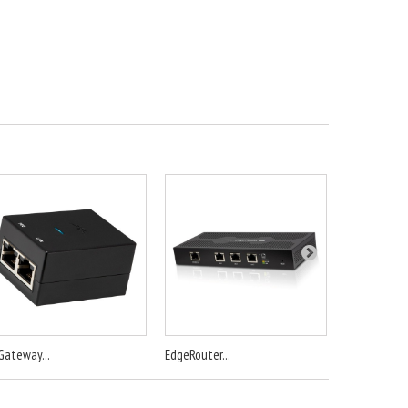
Gateway...
EdgeRouter...
EdgeRouter..