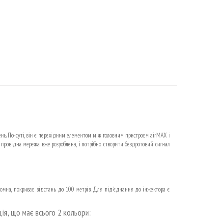
нь. По-суті, він є перехідним елементом між головним пристроєм airMAX і
 провідна мережа вже розроблена, і потрібно створити бездротовий сигнал
 зйомна, покриває відстань до 100 метрів. Для під'єднання до інжектора є
я, що має всього 2 кольори: