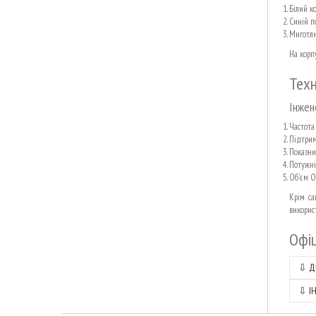
Білий к
Синій п
Миготли
На корп
Техн
Інжен
Частота 
Підтрим
Показник
Потужні
Об'єм О
Крім са
викорис
Офіц
⇩
Д
⇩
І