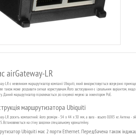
с airGateway-LR
way-LR є невеликим маршрутизатор компанії Ubiquiti, який використовується всередині приміще
 але також може роздавати сигнал користувачам. Його застосування є ідеальним варіантом, якщо
ту. Даний маршрутизатор підключається до існуючої мережі за інжектором PoE.
трукція маршрутизатора Ubiquiti
way-LR досить компактний: його розміри - 54 x 44 x 30 мм, а вага - всього 0.083 кг. Антена -
45. Встановлюється на стіну завдяки спеціальному кронштейну.
утизатор Ubiquiti має 2 порти Ethernet. Передбачена також індикаці