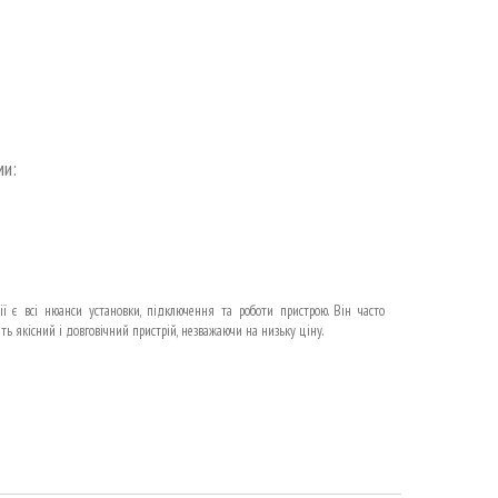
ми:
ії є всі нюанси установки, підключення та роботи пристрою. Він часто
ь якісний і довговічний пристрій, незважаючи на низьку ціну.