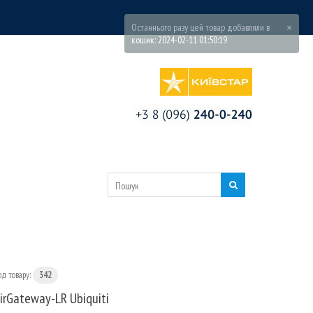
од товару:
342
irGateway-LR Ubiquiti