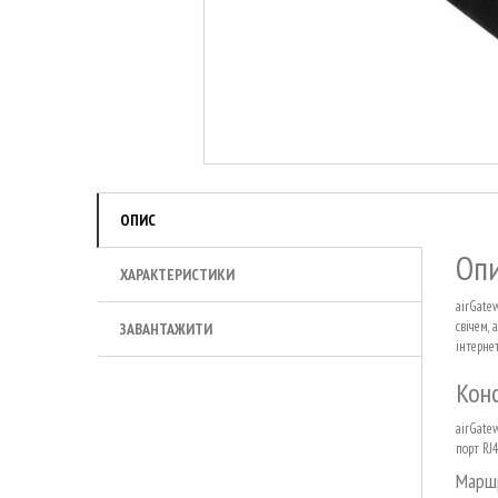
ОПИС
Опи
ХАРАКТЕРИСТИКИ
airGate
свічем,
ЗАВАНТАЖИТИ
інтерне
Конс
airGate
порт RJ
Маршр