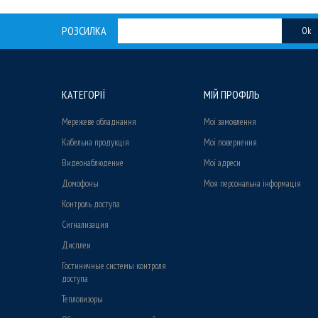
РОЗСИЛКА
Ok
КАТЕГОРІЇ
МІЙ ПРОФІЛЬ
Мережеве обладнання
Мої замовлення
Кабельна продукція
Мої повернення
Видеонаблюдение
Мої адреси
Домофоны
Моя персональна інформація
Контроль доступа
Сигнализация
Дисплеи
Гостиничные системы контроля
доступа
Тепловизоры