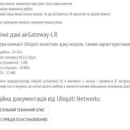
олір означає включення пристрою і його завантаження.
оказує нормальну роботу.
вий синьо-білий сигнал означає те, що airGateway-LR зайнятий на даний момент.
усі розміщена клавіша скидання налаштувань.
ічні дані airGateway-LR
ери компанії Ubiquiti оснастили дану модель такими характеристика
роботи - 2.4 GHz.
ка стандарту 802.11 b/g/n.
 підсилення - 5 dBi.
сть передачі - 18 dBm.
ЗУ - 32 MB.
мого маршрутизатора Ubiquiti airGateway-LR, в комплекті є антена і кріплення. В інструкц
товується в мережах, де сигнал досить слабкий, а замінити основне обладнання неможливо. Досит
ійна документація від
Ubiquiti Networks:
ЕТАЛЬНИЙ ТЕХНІЧНИЙ ОПИС
НСТРУКЦІЯ ПО ВСТАНОВЛЕННЮ