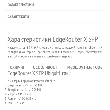
ХАРАКТЕРИСТИКИ
ЗАВАНТАЖИТИ
Характеристики EdgeRouter X SFP
Маршрутизатор ER-X-SFP є однією з кращих моделей компанії Ubiquiti і є
модифікованою версією EdgeRouterX, в якій вдосконалені порти. Застосовується
пристрій як один з елементів в масштабованих мережах.
Технічні особливості маршрутизатора
EdgeRouter X SFP Ubiquiti такі:
2-х ядерний процесор частотою 880 MHz.
Оперативна пам'ять - 256 MB.
Внутрішня пам'ять - 256 MB.
5 портів RJ45 і 1 - SFP.
Розміри - 142x75x23 мм.
Вага - 0.215 кг.