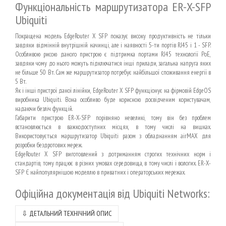
Функціональність маршрутизатора ER-X-SFP
Ubiquiti
Покращена модель EdgeRouter X SFP показує високу продуктивність не тільки
завдяки відмінній внутрішній начинці, але і наявності 5-ти портів RJ45 і 1 - SFP.
Особливою рисою даного пристрою є підтримка портами RJ45 технології PoE,
завдяки чому до нього можуть підключатися інші прилади, загальна напруга яких
не більше 50 Вт. Сам же маршрутизатор потребує найбільшої споживання енергії в
5 Вт.
Як і інші пристрої даної лінійки, EdgeRouter X SFP функціонує на фірмовій EdgeOS
виробника Ubiquiti. Вона особливо буде корисною досвідченим користувачам,
надаючи безліч функцій.
Габарити пристрою ER-X-SFP порівняно невеликі, тому він без проблем
встановлюється в важкодоступних місцях, в тому числі на вишках.
Використовується маршрутизатор Ubiquiti разом з обладнанням airMAX для
розробки бездротових мереж.
EdgeRouter X SFP виготовлений з дотриманням строгих технічних норм і
стандартів, тому працює в різних умовах середовища, в тому числі і вологих. ER-X-
SFP Є найпопулярнішою моделлю в приватних і операторських мережах.
Офіційна документація від
Ubiquiti Networks:
⇩
ДЕТАЛЬНИЙ ТЕХНІЧНИЙ ОПИС