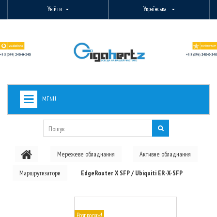
Увійти
Українська
MENU
+
ВИДЕОНАБЛЮДЕНИЕ
+
БЕЗДРОТОВЕ ОБЛАДНАННЯ
Мережеве обладнання
Активне обладнання
+
PON ОБЛАДНАННЯ
Маршрутизатори
EdgeRouter X SFP / Ubiquiti ER-X-SFP
ОПТОВОЛОКОННЕ ОБЛАДНАННЯ
+
КАБЕЛЬНА ПРОДУКЦІЯ
Розпродаж!