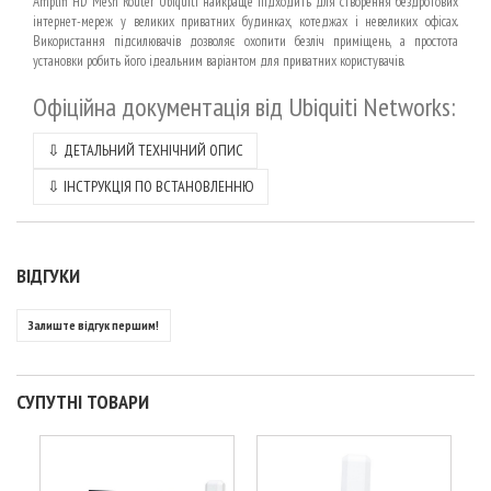
Amplifi HD Mesh Router Ubiquiti найкраще підходить для створення бездротових
інтернет-мереж у великих приватних будинках, котеджах і невеликих офісах.
Використання підсилювачів дозволяє охопити безліч приміщень, а простота
установки робить його ідеальним варіантом для приватних користувачів.
Офіційна документація від Ubiquiti Networks:
⇩ ДЕТАЛЬНИЙ ТЕХНІЧНИЙ ОПИС
⇩ ІНСТРУКЦІЯ ПО ВСТАНОВЛЕННЮ
ВІДГУКИ
Залиште відгук першим!
СУПУТНІ ТОВАРИ