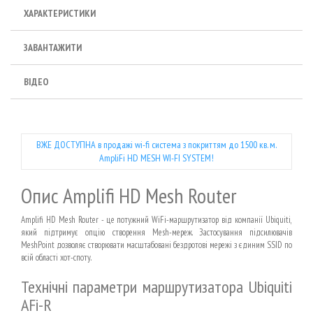
ХАРАКТЕРИСТИКИ
ЗАВАНТАЖИТИ
ВІДЕО
ВЖЕ ДОСТУПНА в продажі wi-fi система з покриттям до 1500 кв. м.
AmpliFi HD MESH WI-FI SYSTEM!
Опис Amplifi HD Mesh Router
Amplifi HD Mesh Router - це потужний WiFi-маршрутизатор від компанії Ubiquiti,
який підтримує опцію створення Mesh-мереж. Застосування підсилювачів
MeshPoint дозволяє створювати масштабовані бездротові мережі з єдиним SSID по
всій області хот-споту.
Технічні параметри маршрутизатора Ubiquiti
AFi-R