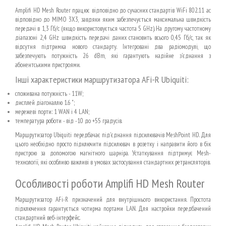
Amplifi HD Mesh Router працює відповідно до сучасних стандартів WiFi 802.11 ac
відповідно до MIMO 3X3, завдяки яким забезпечується максимальна швидкість
передачі в 1,3 Гб/с (якщо використовується частота 5 GHz). На другому частотному
діапазоні 2,4 GHz швидкість передачі даних становить всього 0,45 Гб/с, так як
відсутня підтримка нового стандарту. Інтегровані два радіомодулі, що
забезпечують потужність 26 dBm, які гарантують надійне з'єднання з
абонентськими пристроями.
Інші характеристики маршрутизатора AFi-R Ubiquiti:
споживана потужність - 11W;
дисплей діагоналлю 1.6 ";
мережеві порти: 1 WAN і 4 LAN;
температура роботи - від -10 до +55 градусів.
Маршрутизатор Ubiquiti передбачає під'єднання підсилювачів MeshPoint HD. Для
цього необхідно просто підключити підсилювач в розетку і направити його в бік
пристрою за допомогою магнітного шарніра. Устаткування підтримує Mesh-
технології, які особливо важливі в умовах застосування стандартних ретрансляторів.
Особливості роботи Amplifi HD Mesh Router
Маршрутизатор AFi-R призначений для внутрішнього використання. Простота
підключення гарантується чотирма портами LAN. Для настройки передбачений
стандартний веб-інтерфейс.