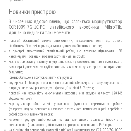
Новинки пристрою
З численних вдосконалень, що славиться маршрутизатор
CCR1009-7G-1C-PC латвійського виробника MikroTik,
доцільно виділити такі моменти:
пристрій обладнаний сімома автономними, незалежними один від одного
гігабітними Ethernet портами, а також одним комбінованим портом;
в пристрої вмонтований спеціальний роз'єм, що дозволяє підключати USB
накопичувачі і зовнішні модеми, слоти пам'яті microSD;
має спеціалізовану пасивну внутрішню систему охолодження, що складається з
радіатора і двох мідних трубок, завдяки яким маршрутизатор працює практично
безшумно;
істотно збільшена пропускна здатність роутера;
роутер має 1 ГБ оперативної пам'яті, і здатний забезпечувати пропускну здатність
в процесі передачі різного роду інформації на рівні 8 Гбіт/сек;
пристрій має можливість накопичувати інформацію за рахунок наявності 128 Мб
вбудованої пам'яті;
маршрутизатор обладнаний унікальною функцією перемикання роботи
(резервування) за допомогою наявного програмного комплексу в разі перебоїв в
роботі окремих елементів мережі;
живлення роутера здійснюється як від зовнішнього адаптера (входить в
комплектність), так можна здійснювати і за рахунок використання PoE порта;
на відміну від попередніх моделей з цієї серії маршрутизатор CCR1009-7G-1C-PC