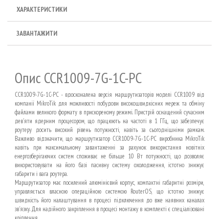
ХАРАКТЕРИСТИКИ
ЗАВАНТАЖИТИ
Опис CCR1009-7G-1C-PC
CCR1009-7G-1C-PC - вдосконалена версія маршрутизаторів моделі CCR1009 від
компанії MikroTik для можливості побудови високошвидкісних мереж та обміну
файлами великого формату в прискореному режимі. Пристрій оснащений сучасним
дев'яти ядерним процесором, що працюють на частоті в 1 ГГц, що забезпечує
роутеру досить високий рівень потужності, навіть за сьогоднішніми рамкам.
Важливо відзначити, що маршрутизатор CCR1009-7G-1C-PC виробника MikroTik
навіть при максимальному завантаженні за рахунок використання новітніх
енергозберігаючих систем споживає не більше 10 Вт потужності, що дозволяє
використовувати на його базі пасивну систему охолодження, істотно знижує
габарити і вага роутера.
Маршрутизатор має посилений алюмінієвий корпус, компактні габаритні розміри,
управляється власною операційною системою RouterOS, що істотно знижує
швидкість його налаштування в процесі підключення до вже наявних каналах
зв'язку. Для надійного закріплення в процесі монтажу в комплекті є спеціалізовані
кріплення.