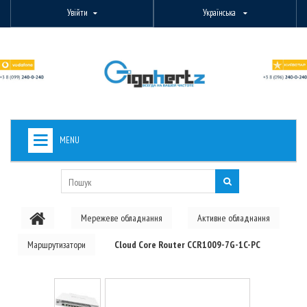
Увійти
Українська
MENU
+
ВИДЕОНАБЛЮДЕНИЕ
+
БЕЗДРОТОВЕ ОБЛАДНАННЯ
Мережеве обладнання
Активне обладнання
+
PON ОБЛАДНАННЯ
Маршрутизатори
Cloud Core Router CCR1009-7G-1C-PC
ОПТОВОЛОКОННЕ ОБЛАДНАННЯ
+
КАБЕЛЬНА ПРОДУКЦІЯ