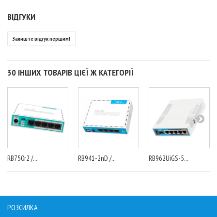
ВІДГУКИ
Залиште відгук першим!
30 ІНШИХ ТОВАРІВ ЦІЄЇ Ж КАТЕГОРІЇ
RB750r2 /...
RB941-2nD /...
RB962UiGS-5...
РОЗСИЛКА