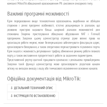
компанії MikroTik обладнаний вдосконаленим РК-дисплеєм сенсорного типу.
Важливі програмні можливості
Крім перерахованих вище технологічних вдосконалень виробники не обійшли
стороною і деякі програмні особливості, істотно розширивши їх діапазон, що
дозволяє пристрою надавати більш широкий діапазон можливостей для
споживача. Зокрема пристосування обладнано вбудованим NAT і Firewall
програмами. Завдяки цьому адміністратор отримує дуже великі права на
організацію роботи мережі, може безперешкодно забезпечувати фільтрацію адрес,
організовувати блокування, а також оперативно перенастроювати підключені порти.
Крім іншого є можливість регулювання трафіку, обмеження режиму роботи певного
порту, а також виставлення пріоритетності роботи за заданими параметрами.
Представлений роутер здатний працювати одночасно з декількома провайдерами.
Завдяки такій функції адміністратор може організовувати додаткові канали
зв'язку на випадок виходу з ладу або тимчасового відключення основних каналів.
Офіційна документація від
MikroTik:
⇩ ДЕТАЛЬНИЙ ТЕХНІЧНИЙ ОПИС
⇩ ІНСТРУКЦІЯ ПО ВСТАНОВЛЕННЮ