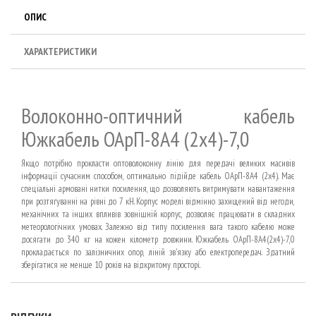
ОПИС
ХАРАКТЕРИСТИКИ
Волоконно-оптичний кабель
Южкабель ОАрП-8А4 (2х4)-7,0
Якщо потрібно прокласти оптоволоконну лінію для передачі великих масивів
інформації сучасним способом, оптимально підійде кабель ОАрП-8А4 (2х4). Має
спеціальні армовані нитки посилення, що дозволяють витримувати навантаження
при розтягуванні на рівні до 7 кН. Корпус моделі відмінно захищений від негоди,
механічних та інших впливів зовнішній корпус, дозволяє працювати в складних
метеорологічних умовах. Залежно від типу посилення вага такого кабелю може
досягати до 340 кг на кожен кілометр довжини. Южкабель ОАрП-8А4(2х4)-7,0
прокладається по залізничних опор, ліній зв'язку або електропередач. Здатний
зберігатися не менше 10 років на відкритому просторі.