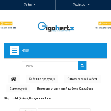
Увійти
Українська
MENU
+
ВИДЕОНАБЛЮДЕНИЕ
+
БЕЗДРОТОВЕ ОБЛАДНАННЯ
Кабельна продукція
Оптоволоконний кабель
+
PON ОБЛАДНАННЯ
Самонесучий
Волоконно-оптичний кабель Южкабель
ОПТОВОЛОКОННЕ ОБЛАДНАННЯ
ОАрП-8А4 (2х4)-7,0 — ціна за 1 км
+
КАБЕЛЬНА ПРОДУКЦІЯ