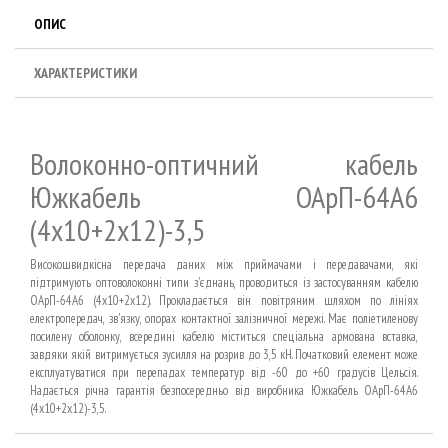
ОПИС
ХАРАКТЕРИСТИКИ
Волоконно-оптичний кабель
Южкабель ОАрП-64А6
(4х10+2х12)-3,5
Високошвидкісна передача даних між приймачами і передавачами, які
підтримують оптоволоконні типи з'єднань, проводиться із застосуванням кабелю
ОАрП-64А6 (4х10+2х12). Прокладається він повітряним шляхом по лініях
електропередач, зв'язку, опорах контактної залізничної мережі. Має поліетиленову
посилену оболонку, всередині кабелю міститься спеціальна армована вставка,
завдяки якій витримується зусилля на розрив до 3,5 кН. Початковий елемент може
експлуатуватися при перепадах температур від -60 до +60 градусів Цельсія.
Надається річна гарантія безпосередньо від виробника Южкабель ОАрП-64А6
(4х10+2х12)-3,5.