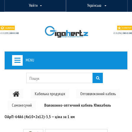
Увійти
Українська
MENU
+
ВИДЕОНАБЛЮДЕНИЕ
+
БЕЗДРОТОВЕ ОБЛАДНАННЯ
Кабельна продукція
Оптоволоконний кабель
+
PON ОБЛАДНАННЯ
Самонесучий
Волоконно-оптичний кабель Южкабель
ОПТОВОЛОКОННЕ ОБЛАДНАННЯ
ОАрП-64А6 (4х10+2х12)-3,5 — ціна за 1 км
+
КАБЕЛЬНА ПРОДУКЦІЯ