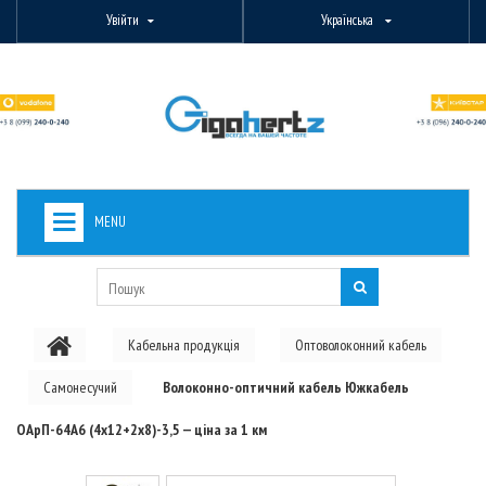
Увійти
Українська
MENU
+
ВИДЕОНАБЛЮДЕНИЕ
+
БЕЗДРОТОВЕ ОБЛАДНАННЯ
Кабельна продукція
Оптоволоконний кабель
+
PON ОБЛАДНАННЯ
Самонесучий
Волоконно-оптичний кабель Южкабель
ОПТОВОЛОКОННЕ ОБЛАДНАННЯ
ОАрП-64А6 (4х12+2х8)-3,5 — ціна за 1 км
+
КАБЕЛЬНА ПРОДУКЦІЯ