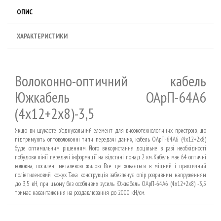
ОПИС
ХАРАКТЕРИСТИКИ
Волоконно-оптичний кабель
Южкабель ОАрП-64А6
(4х12+2х8)-3,5
Якщо ви шукаєте з'єднувальний елемент для високотехнологічних пристроїв, що
підтримують оптоволоконні типи передачі даних, кабель ОАрП-64А6 (4х12+2х8)
буде оптимальним рішенням. Його використання доцільне в разі необхідності
побудови лінії передачі інформації на відстані понад 2 км. Кабель має 64 оптичні
волокна, посилені металевою жилою. Все це ховається в міцний і практичний
поліетиленовий кожух. Така конструкція забезпечує опір розривним напруженням
до 3,5 кН, при цьому без особливих зусиль Южкабель ОАрП-64А6 (4х12+2х8) -3,5
тримає навантаження на роздавлювання до 2000 кН/см.