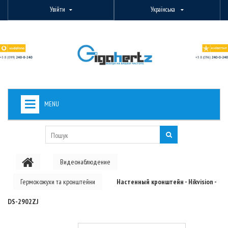
Увійти
Українська
MENU
+
ВИДЕОНАБЛЮДЕНИЕ
+
БЕЗДРОТОВЕ ОБЛАДНАННЯ
Видеонаблюдение
+
PON ОБЛАДНАННЯ
Гермокожухи та кронштейни
Настенный кронштейн - Hikvision -
ОПТОВОЛОКОННЕ ОБЛАДНАННЯ
DS-2902ZJ
+
КАБЕЛЬНА ПРОДУКЦІЯ