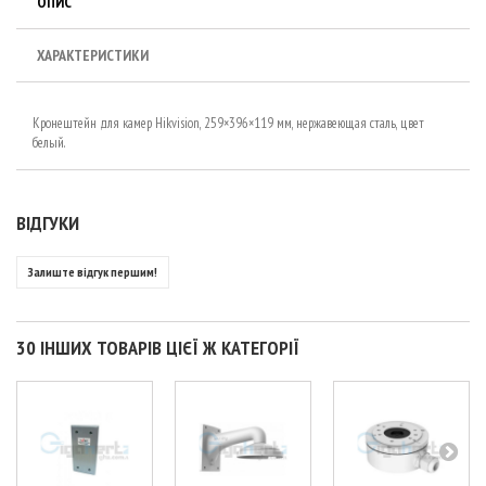
ОПИС
ХАРАКТЕРИСТИКИ
Кронештейн для камер Hikvision, 259×396×119 мм, нержавеющая сталь, цвет
белый.
ВІДГУКИ
Залиште відгук першим!
30 ІНШИХ ТОВАРІВ ЦІЄЇ Ж КАТЕГОРІЇ