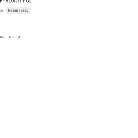
FH610A-H-POE
тан:
Новий товар
аписати відгук