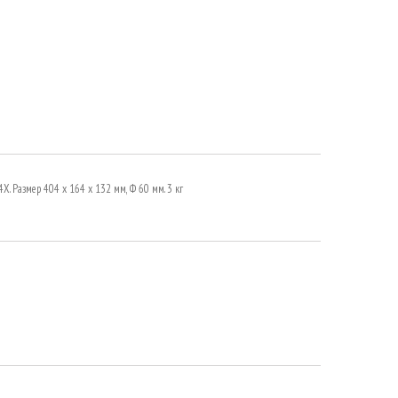
4X. Размер 404 х 164 х 132 мм, Ф 60 мм. 3 кг