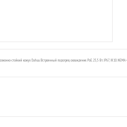
озионно-стойкий кожух Dahua. Встроенный подогрев, охлаждение. PoE. 25,5 Вт. IP67, IK10. NEMA 