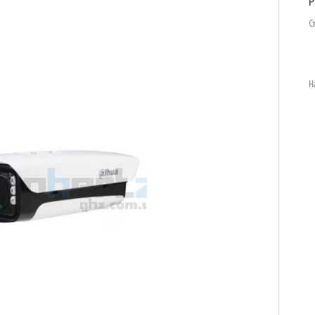
P
С
Н