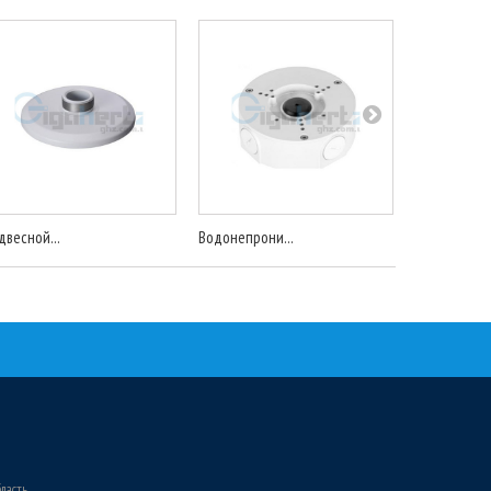
двесной...
Водонепрони...
Настенный..
бласть