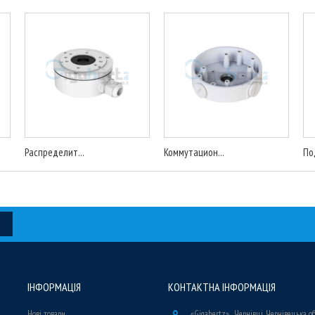
Распределит...
Коммутацион...
По
ІНФОРМАЦІЯ
КОНТАКТНА ІНФОРМАЦІЯ
Нові товари
«Gigahertz» , Чернівці, Чернівецька о