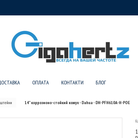
ДОСТАВКА
ОПЛАТА
КОНТАКТИ
БЛОГ
нштейни
14" коррозионо-стойкий кожух - Dahua - DH-PFH610A-H-POE
К
1