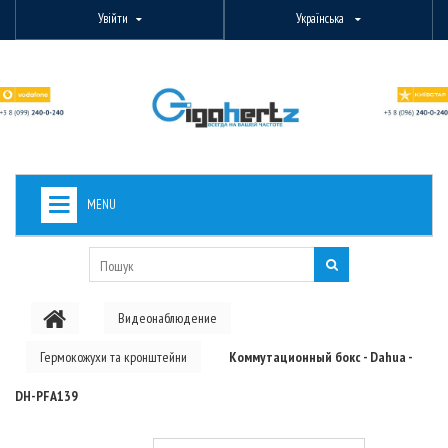
Увійти
Українська
MENU
+
ВИДЕОНАБЛЮДЕНИЕ
+
БЕЗДРОТОВЕ ОБЛАДНАННЯ
Видеонаблюдение
+
PON ОБЛАДНАННЯ
Гермокожухи та кронштейни
Коммутационный бокс - Dahua -
ОПТОВОЛОКОННЕ ОБЛАДНАННЯ
DH-PFA139
+
КАБЕЛЬНА ПРОДУКЦІЯ