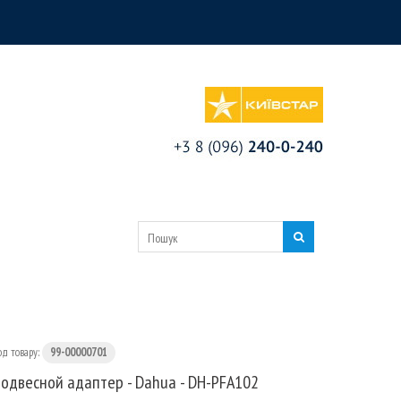
од товару:
99-00000701
одвесной адаптер - Dahua - DH-PFA102