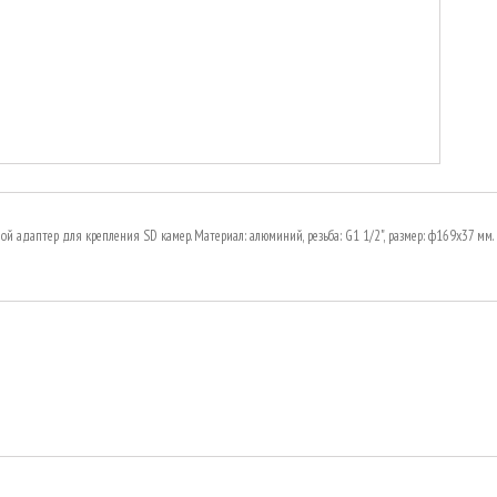
ой адаптер для крепления SD камер. Материал: алюминий, резьба: G1 1/2", размер: ф169х37 мм. В