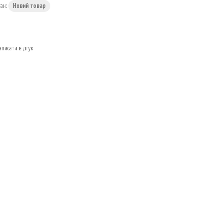
тан:
Новий товар
аписати відгук