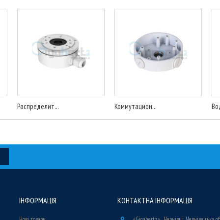
Распределит...
Коммутацион...
Во
ІНФОРМАЦІЯ
КОНТАКТНА ІНФОРМАЦІЯ
Нові товари
«Gigahertz» , Чернівці, Чернівецька о