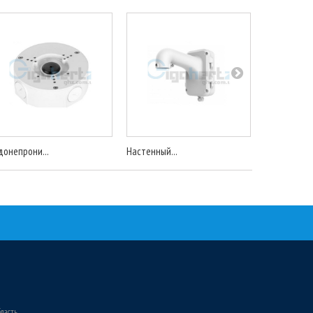
донепрони...
Настенный...
Настенный..
бласть