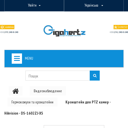
Увійти
Українська
MENU
+
ВИДЕОНАБЛЮДЕНИЕ
+
БЕЗДРОТОВЕ ОБЛАДНАННЯ
Видеонаблюдение
+
PON ОБЛАДНАННЯ
Гермокожухи та кронштейни
Кронштейн для PTZ камер -
ОПТОВОЛОКОННЕ ОБЛАДНАННЯ
Hikvision - DS-1602ZJ-XS
+
КАБЕЛЬНА ПРОДУКЦІЯ