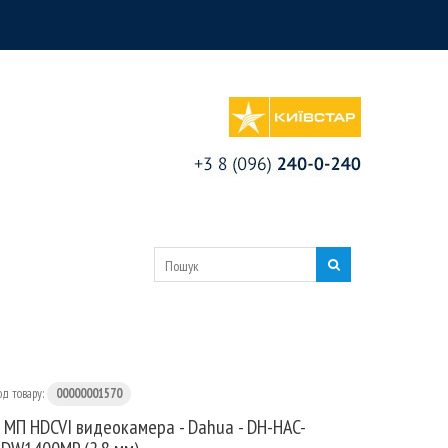
од товару:
00000001570
 МП HDCVI видеокамера - Dahua - DH-HAC-