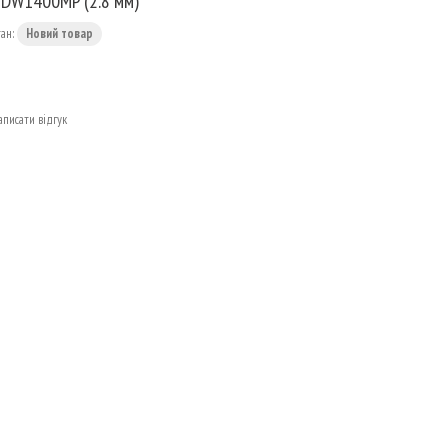
DW1400MP (2.8 мм)
тан:
Новий товар
аписати відгук