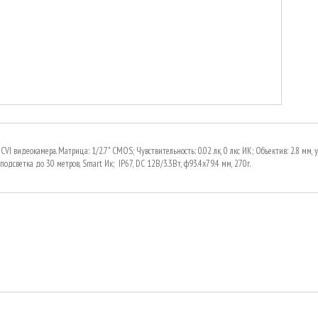
VI видеокамера. Матрица: 1/2.7" CMOS; Чувствительность: 0.02 лк, 0 лкс ИК; Объектив: 2.8 мм, 
подсветка до 30 метров, Smart Ик; IP67, DC 12В/3.3Вт, ф93.4x79.4 мм, 270г.