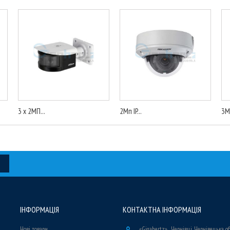
3 x 2МП...
2Мп IP...
3Мп
ІНФОРМАЦІЯ
КОНТАКТНА ІНФОРМАЦІЯ
Нові товари
«Gigahertz» , Чернівці, Чернівецька о