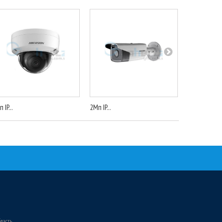
 IP...
2Мп IP...
IP...
бласть