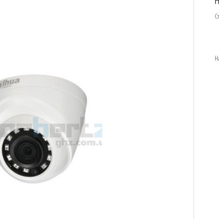
H
С
Н