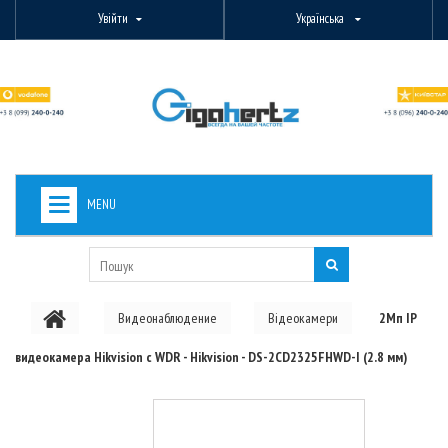
Увійти
Українська
MENU
+
ВИДЕОНАБЛЮДЕНИЕ
+
БЕЗДРОТОВЕ ОБЛАДНАННЯ
Видеонаблюдение
Відеокамери
2Мп IP
+
PON ОБЛАДНАННЯ
видеокамера Hikvision с WDR - Hikvision - DS-2CD2325FHWD-I (2.8 мм)
ОПТОВОЛОКОННЕ ОБЛАДНАННЯ
+
КАБЕЛЬНА ПРОДУКЦІЯ