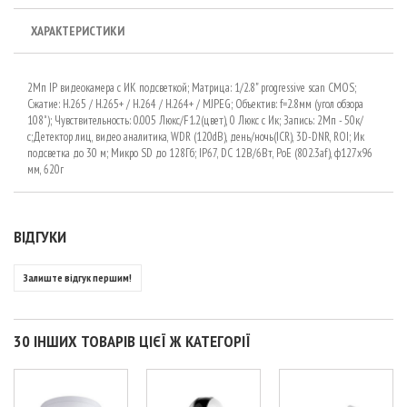
ХАРАКТЕРИСТИКИ
2Мп IP видеокамера с ИК подсветкой; Матрица: 1/2.8" progressive scan CMOS;
Сжатие: Н.265 / Н.265+ / H.264 / H.264+ / MJPEG; Объектив: f=2.8мм (угол обзора
108˚); Чувствительность: 0.005 Люкс/F1.2(цвет), 0 Люкс c Ик; Запись: 2Мп - 50к/
с;Детектор лиц, видео аналитика, WDR (120dB), день/ночь(ICR), 3D-DNR, ROI; Ик
подсветка до 30 м; Микро SD до 128Гб; IP67, DC 12В/6Вт, PoE (802.3af), ф127x96
мм, 620г
ВІДГУКИ
Залиште відгук першим!
30 ІНШИХ ТОВАРІВ ЦІЄЇ Ж КАТЕГОРІЇ