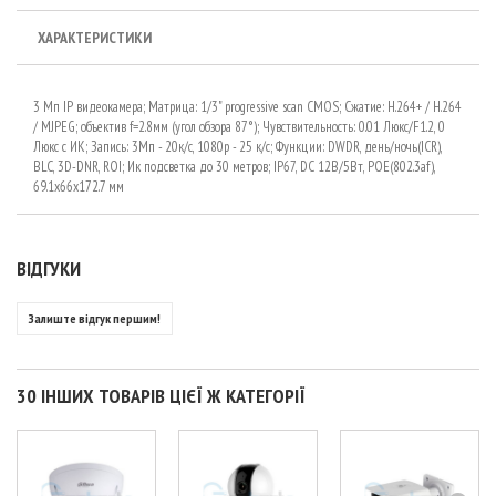
ХАРАКТЕРИСТИКИ
3 Мп IP видеокамера; Матрица: 1/3" progressive scan CMOS; Сжатие: H.264+ / H.264
/ MJPEG; объектив f=2.8мм (угол обзора 87°); Чувствительность: 0.01 Люкс/F1.2, 0
Люкс с ИК; Запись: 3Мп - 20к/с, 1080р - 25 к/с; Функции: DWDR, день/ночь(ICR),
BLC, 3D-DNR, ROI; Ик подсветка до 30 метров; IP67, DC 12В/5Вт, POE(802.3af),
69.1x66x172.7 мм
ВІДГУКИ
Залиште відгук першим!
30 ІНШИХ ТОВАРІВ ЦІЄЇ Ж КАТЕГОРІЇ