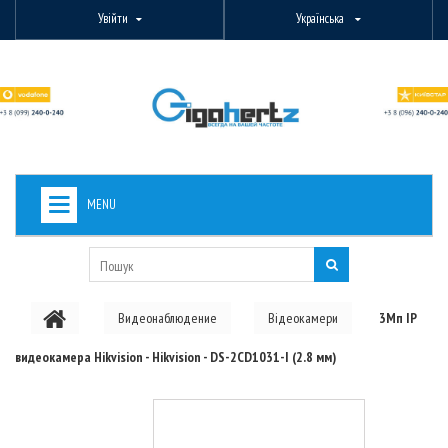
Увійти
Українська
MENU
+
ВИДЕОНАБЛЮДЕНИЕ
+
БЕЗДРОТОВЕ ОБЛАДНАННЯ
Видеонаблюдение
Відеокамери
3Мп IP
+
PON ОБЛАДНАННЯ
видеокамера Hikvision - Hikvision - DS-2CD1031-I (2.8 мм)
ОПТОВОЛОКОННЕ ОБЛАДНАННЯ
+
КАБЕЛЬНА ПРОДУКЦІЯ