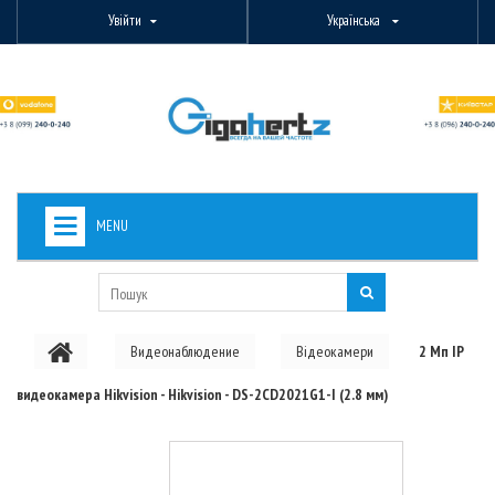
Увійти
Українська
MENU
+
ВИДЕОНАБЛЮДЕНИЕ
+
БЕЗДРОТОВЕ ОБЛАДНАННЯ
Видеонаблюдение
Відеокамери
2 Мп IP
+
PON ОБЛАДНАННЯ
видеокамера Hikvision - Hikvision - DS-2CD2021G1-I (2.8 мм)
ОПТОВОЛОКОННЕ ОБЛАДНАННЯ
+
КАБЕЛЬНА ПРОДУКЦІЯ