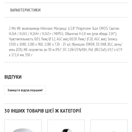
ХАРАКТЕРИСТИКИ
2 Мп ИК видеокамера Hikvision; Матрица: 1/2.8" Progressive Scan CMOS; Сжатие:
H.264 / Н.265 / H.264+ / Н.265+ / MJPEG; Объектив: f=2,8 мм (угол обзора 114°);
Чувствительность: 0.01 Люкс/(F1.2, AGC вкл), 0.028 Люкс/ (F2.0, AGC вкл); Запись:
1920 x 1080, 1280 х 960, 1280 х 720 - 25 к/с; Функции: DWDR, 3D DNR, BLC, день/
ночь (ICR); ИК-подсветка до 30 м. IP67; DC 12В±25%/4Вт, PoE (802.3af); 69,7 х 67,9
х 171,4 мм, 350 г
ВІДГУКИ
Залиште відгук першим!
30 ІНШИХ ТОВАРІВ ЦІЄЇ Ж КАТЕГОРІЇ