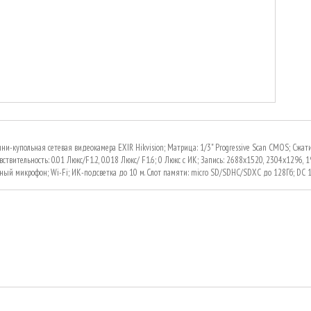
и-купольная сетевая видеокамера EXIR Hikvision; Матрица: 1/3" Progressive Scan CMOS; Сжатие: 
вствительность: 0.01 Люкс/F1.2, 0.018 Люкс/ F1.6; 0 Люкс с ИК; Запись: 2688x1520, 2304x1296, 1
ный микрофон; Wi-Fi; ИК-подсветка до 10 м. Слот памяти: micro SD/SDHC/SDXC до 128Гб; DC 12В