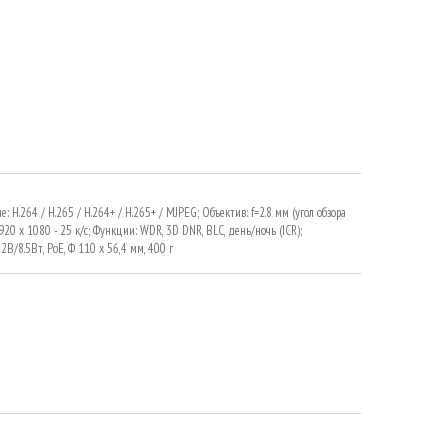
H.264 / H.265 / H.264+ / H.265+ / MJPEG; Объектив: f=2.8 мм (угол обзора
920 x 1080 - 25 к/с; Функции: WDR, 3D DNR, BLC, день/ночь (ICR);
/8.5Вт, PoE, Ф 110 х 56,4 мм, 400 г