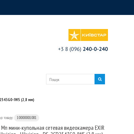
D2543G0-IWS (2,8 мм)
од товару:
10000001081
 Мп мини-купольная сетевая видеокамера EXIR