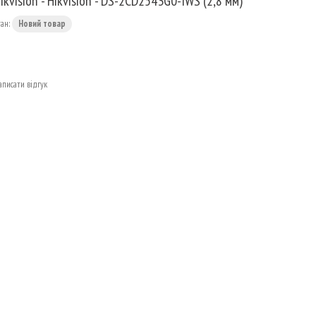
ikvision - Hikvision - DS-2CD2543G0-IWS (2,8 мм)
тан:
Новий товар
аписати відгук