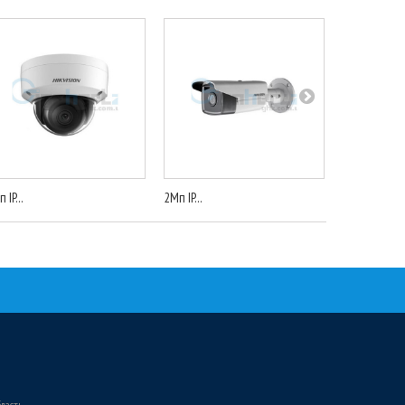
 IP...
2Мп IP...
IP...