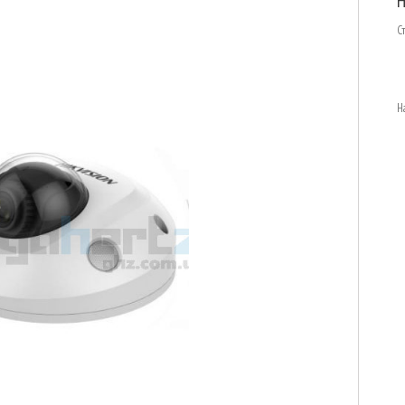
H
С
Н