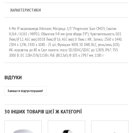
ХАРАКТЕРИСТИКИ
4 Мп IP видеокамера Hikvision; Матрица: 1/3" Progressive Scan CMOS; Сжатие:
H.264 / Н.265 / MJPEG; Объектив: f=8 мм (угол обзора 39°); Чувствительность: 0.01
Люкс/(F1.2, AGC вкл), 0.018 Люкс/(F1.6, AGC вкл); 0 Люкс с ИК; Запись: 2560 х 1440,
2304 х 1296, 1920 x 1080 - 25 к/с; Функции: WDR, 3D DNR, BLC, день/ночь (ICR);
ИК-подсветка до 80 м. Слот памяти: micro SD/SDHC/SDXC до 128Гб; IP67; TVS
2000 В; DC 12В±25%/11.5Вт, PoE (802.3af); Ф 105 х 299,7 мм, 1180 г
ВІДГУКИ
Залиште відгук першим!
30 ІНШИХ ТОВАРІВ ЦІЄЇ Ж КАТЕГОРІЇ