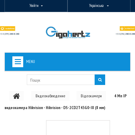
Увійти
Українська
MENU
+
ВИДЕОНАБЛЮДЕНИЕ
+
БЕЗДРОТОВЕ ОБЛАДНАННЯ
Видеонаблюдение
Відеокамери
4 Мп IP
+
PON ОБЛАДНАННЯ
видеокамера Hikvision - Hikvision - DS-2CD2T43G0-I8 (8 мм)
ОПТОВОЛОКОННЕ ОБЛАДНАННЯ
+
КАБЕЛЬНА ПРОДУКЦІЯ