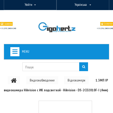
Увійти
Українська
MENU
+
ВИДЕОНАБЛЮДЕНИЕ
+
БЕЗДРОТОВЕ ОБЛАДНАННЯ
Видеонаблюдение
Відеокамери
1.3МП IP
+
PON ОБЛАДНАННЯ
видеокамера Hikvision с ИК подсветкой - Hikvision - DS-2CD2010F-I (4мм)
ОПТОВОЛОКОННЕ ОБЛАДНАННЯ
+
КАБЕЛЬНА ПРОДУКЦІЯ