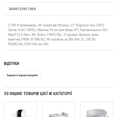
ХАРАКТЕРИСТИКИ
1.3 МП IP видеокамера с ИК подсветкой; Матрица: 1/3" Progressive Scan CMOS;
Сжатие: H.264 / MJPEG; Объектив: f=4 мм (угол обзора 69°); Чувствительность: 0.01
Люкс/F1.2, 0 Люкс с ИК; Запись: 1.3МП/720р - 25 кадров/с; Функции: видео
аналитика, DWDR, 3D-DNR, BLC; ИК подсветка до 30м; IP66, DC 12В/7Вт,
PoE(802.3af), 139х77х60 мм, 500г.
ВІДГУКИ
Залиште відгук першим!
30 ІНШИХ ТОВАРІВ ЦІЄЇ Ж КАТЕГОРІЇ