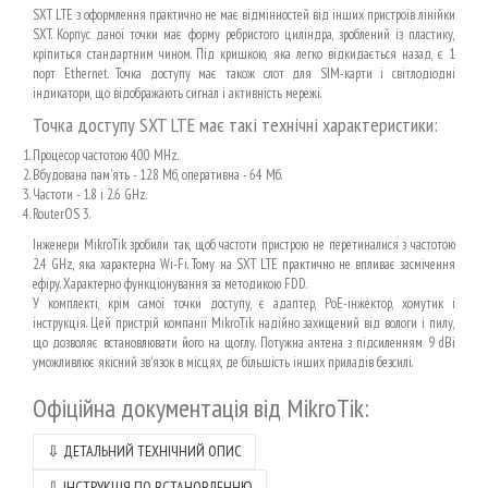
SXT LTE з оформлення практично не має відмінностей від інших пристроїв лінійки
SXT. Корпус даної точки має форму ребристого циліндра, зроблений із пластику,
кріпиться стандартним чином. Під кришкою, яка легко відкидається назад, є 1
порт Ethernet. Точка доступу має також слот для SIM-карти і світлодіодні
індикатори, що відображають сигнал і активність мережі.
Точка доступу SXT LTE має такі технічні характеристики:
Процесор частотою 400 MHz.
Вбудована пам'ять - 128 Мб, оперативна - 64 Мб.
Частоти - 1.8 і 2.6 GHz.
RouterOS 3.
Інженери MikroTik зробили так, щоб частоти пристрою не перетиналися з частотою
2.4 GHz, яка характерна Wi-Fi. Тому на SXT LTE практично не впливає засмічення
ефіру. Характерно функціонування за методикою FDD.
У комплекті, крім самої точки доступу, є адаптер, PoE-інжектор, хомутик і
інструкція. Цей пристрій компанії MikroTik надійно захищений від вологи і пилу,
що дозволяє встановлювати його на щоглу. Потужна антена з підсиленням 9 dBi
уможливлює якісний зв'язок в місцях, де більшість інших приладів безсилі.
Офіційна документація від MikroTik
:
⇩
ДЕТАЛЬНИЙ ТЕХНІЧНИЙ ОПИС
⇩
ІНСТРУКЦІЯ ПО ВСТАНОВЛЕННЮ