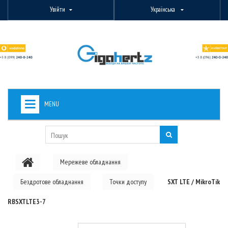
Увійти
Українська
MENU
+
ВИДЕОНАБЛЮДЕНИЕ
+
БЕЗДРОТОВЕ ОБЛАДНАННЯ
Мережеве обладнання
+
PON ОБЛАДНАННЯ
Бездротове обладнання
Точки доступу
SXT LTE / MikroTik
ОПТОВОЛОКОННЕ ОБЛАДНАННЯ
RBSXTLTE3-7
+
КАБЕЛЬНА ПРОДУКЦІЯ