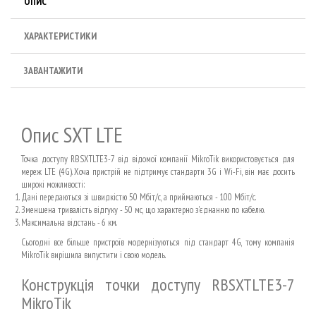
ОПИС
ХАРАКТЕРИСТИКИ
ЗАВАНТАЖИТИ
Опис SXT LTE
Точка доступу RBSXTLTE3-7 від відомої компанії MikroTik використовується для
мереж LTE (4G). Хоча пристрій не підтримує стандарти 3G і Wi-Fi, він має досить
широкі можливості:
Дані передаються зі швидкістю 50 Мбіт/с, а приймаються - 100 Мбіт/с.
Зменшена тривалість відгуку - 50 мс, що характерно з'єднанню по кабелю.
Максимальна відстань - 6 км.
Сьогодні все більше пристроїв модернізуються під стандарт 4G, тому компанія
MikroTik вирішила випустити і свою модель.
Конструкція точки доступу RBSXTLTE3-7
MikroTik