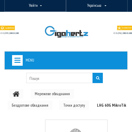
Увійти
Українська
MENU
+
ВИДЕОНАБЛЮДЕНИЕ
+
БЕЗДРОТОВЕ ОБЛАДНАННЯ
Мережеве обладнання
+
PON ОБЛАДНАННЯ
Бездротове обладнання
Точки доступу
LHG 60G MikroTik
ОПТОВОЛОКОННЕ ОБЛАДНАННЯ
+
КАБЕЛЬНА ПРОДУКЦІЯ