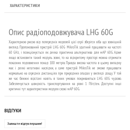
ХАРАКТЕРИСТИКИ
Опис радіоподовжувача LHG 60G
Характерною рисою від попередніх моделей цієї серії зберігся хіба що зовнішній
вигляд. Пропонований пристрій LHG 60G MikroTik здатний працювати на частоті
60 GHz, і позиціонується як деяка практична альтернатива для wAP 60G. Адже
якщо встановити такий модуль зовні, то на відкритому просторі можна отримати
показник подовження понад 100 метрів. Правда висока частота в цьому випадку
має і деякі негативні наслідки, а саме пристрій MikroTik не зможе працювати
нормально на середніх дистанціях при природних опадах у вигляді дощу. У той
же час ближні відстані навіть в таких умовах покриваються LHG 60G чудово.
Забезпечується швидкість транспортування на рівні 1 Гбіт/сек. Доступні інші
критичні тут характеристики модуля схожі wAP 60G.
ВІДГУКИ
Залиште відгук першим!