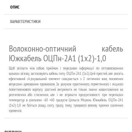
ОПИС
ХАРАКТЕРИСТИКИ
Волоконно-оптичний кабель
Южкабель ОЦПн-2А1 (1х2)-1,0
Щоб зв'язати між собою приймач і передавач інформації по оптоволоконних
каналах зв'язку, застосовують кабель типу ОЦПн-2А1 (1х2). Цей простий, але досить
ефективний з'єднувальний елемент складається з 2 оптичних жил, посилених
всередині армованим прожилком. За рахунок практичного, герметичного і міцного
поліетиленового корпусу здатний витримати не тільки значні навантаження на
розтягнення або стиснення, але і не втрачати продуктивності при перепадах
температур в діапазоні -60 +60 градусів Цельсія. Модель Южкабель ОЦПн-2А1
(1х2)-1,0 не боїться дощу, снігу, граду, пилу, тривалого впливу прямих сонячних
променів.