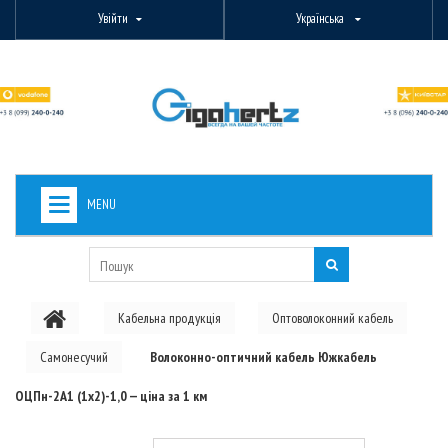
Увійти
Українська
MENU
+
ВИДЕОНАБЛЮДЕНИЕ
+
БЕЗДРОТОВЕ ОБЛАДНАННЯ
Кабельна продукція
Оптоволоконний кабель
+
PON ОБЛАДНАННЯ
Самонесучий
Волоконно-оптичний кабель Южкабель
ОПТОВОЛОКОННЕ ОБЛАДНАННЯ
ОЦПн-2А1 (1х2)-1,0 — ціна за 1 км
+
КАБЕЛЬНА ПРОДУКЦІЯ