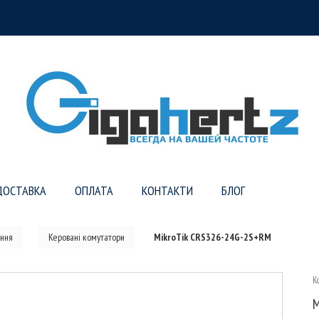
ДОСТАВКА
ОПЛАТА
КОНТАКТИ
БЛОГ
ння
Керовані комутатори
MikroTik CRS326-24G-2S+RM
К
M