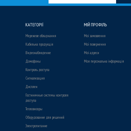
КАТЕГОРІЇ
МІЙ ПРОФІЛЬ
Мережеве обладнання
Мої замовлення
Кабельна продукція
Мої повернення
Видеонаблюдение
Мої адреси
Домофоны
Моя персональна інформація
Контроль доступа
Сигнализация
Дисплеи
Гостиничные системы контроля
доступа
Тепловизоры
Оборудование для решений
Электропитание