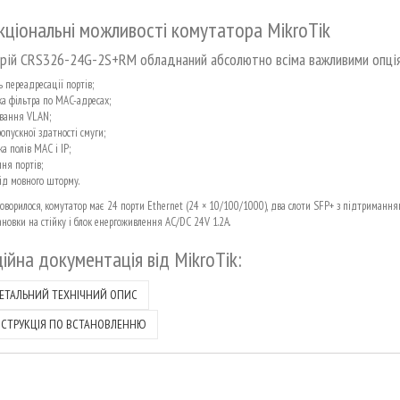
ціональні можливості комутатора MikroTik
рій CRS326-24G-2S+RM обладнаний абсолютно всіма важливими опці
 переадресації портів;
ка фільтра по MAC-адресах;
вання VLAN;
опускної здатності смуги;
а полів MAC і IP;
ня портів;
від мовного шторму.
говорилося, комутатор має 24 порти Ethernet (24 × 10/100/1000), два слоти SFP+ з підтриманням
ановки на стійку і блок енергоживлення AC/DC 24V 1.2A.
ійна документація від
MikroTik
:
ЕТАЛЬНИЙ ТЕХНІЧНИЙ ОПИС
НСТРУКЦІЯ ПО ВСТАНОВЛЕННЮ