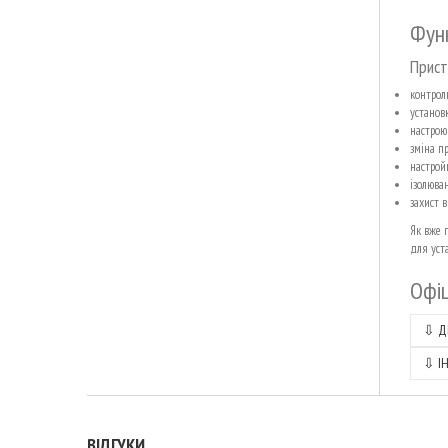
Функ
Прист
контроль
установ
настрою
зміна пр
настройк
ізолюван
захист 
Як вже 
для уст
Офіц
⇩
Д
⇩
І
ВІДГУКИ