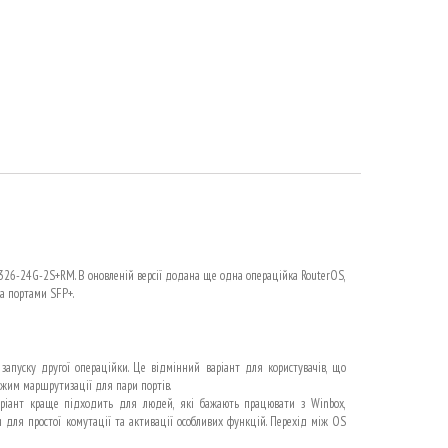
326-24G-2S+RM. В оновленій версії додана ще одна операційка RouterOS,
а портами SFP+.
апуску другої операційки. Це відмінний варіант для користувачів, що
жим маршрутизації для пари портів.
аріант краще підходить для людей, які бажають працювати з Winbox,
 для простої комутації та активації особливих функцій. Перехід між OS