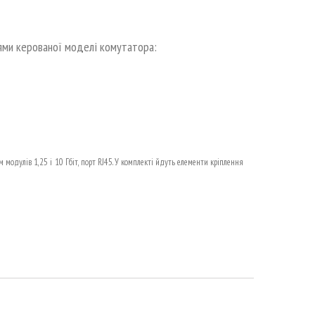
ями керованої моделі комутатора:
 модулів 1,25 і 10 Гбіт, порт RJ45. У комплекті йдуть елементи кріплення