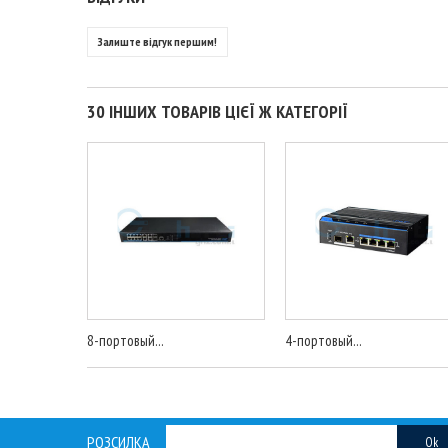
Залиште відгук першим!
30 ІНШИХ ТОВАРІВ ЦІЄЇ Ж КАТЕГОРІЇ
8-портовый...
4-портовый...
РОЗСИЛКА
Ok