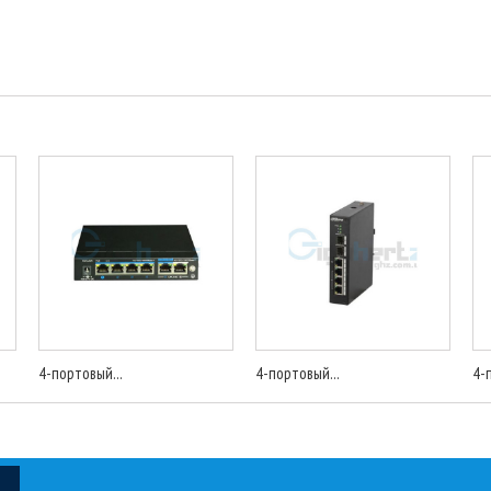
4-портовый...
4-портовый...
4-