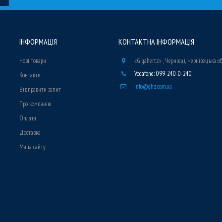
ІНФОРМАЦІЯ
КОНТАКТНА ІНФОРМАЦІЯ
Нові товари
«Gigahertz» , Чернівці, Чернівецька о
Vodafone: 099-240-0-240
Контакти
info@ghz.com.ua
Відправити запит
Про компанію
Оплата
Доставка
Мапа сайту