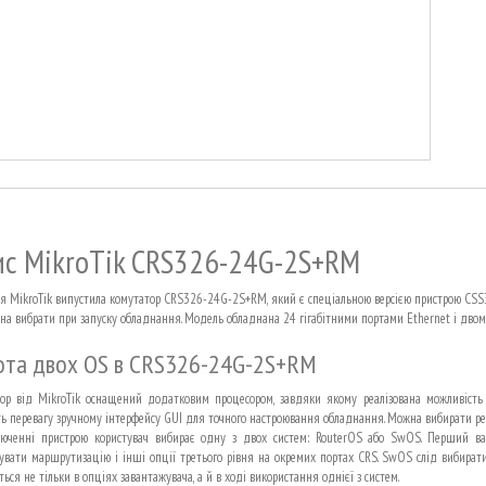
с MikroTik CRS326-24G-2S+RM
я MikroTik випустила комутатор CRS326-24G-2S+RM, який є спеціальною версією пристрою CSS
на вибрати при запуску обладнання. Модель обладнана 24 гігабітними портами Ethernet і двом
ота двох OS в CRS326-24G-2S+RM
ор від MikroTik оснащений додатковим процесором, завдяки якому реалізована можливість з
ь перевагу зручному інтерфейсу GUI для точного настроювання обладнання. Можна вибирати ре
юченні пристрою користувач вибирає одну з двох систем: RouterOS або SwOS. Перший в
вувати маршрутизацію і інші опції третього рівня на окремих портах CRS. SwOS слід вибирати
ься не тільки в опціях завантажувача, а й в ході використання однієї з систем.