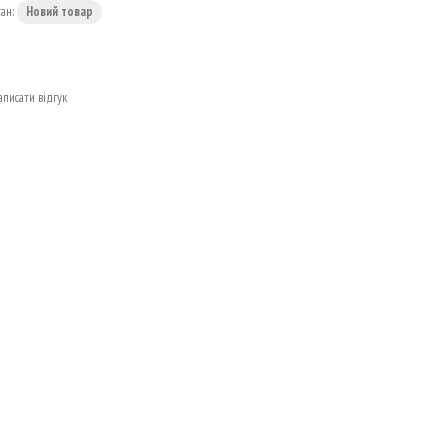
тан:
Новий товар
аписати відгук