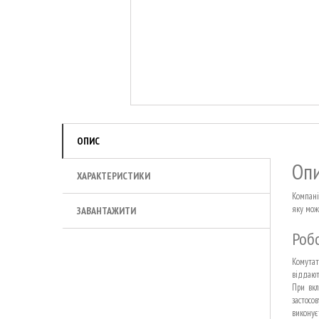
ОПИС
Опи
ХАРАКТЕРИСТИКИ
Компані
яку мож
ЗАВАНТАЖИТИ
Роб
Комутат
віддают
При вкл
застосо
виконуєт