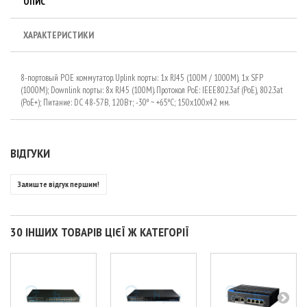
ОПИС
ХАРАКТЕРИСТИКИ
8-портовый POE коммутатор. Uplink порты: 1x RJ45 (100M / 1000M), 1x SFP
(1000M); Downlink порты: 8x RJ45 (100M). Протокол PoE: IEEE802.3af (PoE), 802.3at
(PoE+); Питание: DC 48-57В, 120Вт; -30º ~ +65ºC; 150x100x42 мм.
ВІДГУКИ
Залиште відгук першим!
30 ІНШИХ ТОВАРІВ ЦІЄЇ Ж КАТЕГОРІЇ