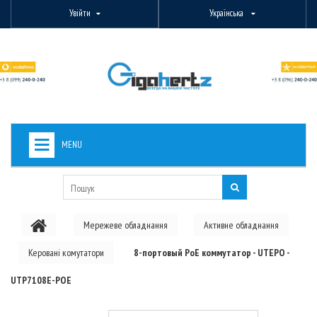
Увійти
Українська
MENU
+
ВИДЕОНАБЛЮДЕНИЕ
+
БЕЗДРОТОВЕ ОБЛАДНАННЯ
Мережеве обладнання
Активне обладнання
+
PON ОБЛАДНАННЯ
Керовані комутатори
8-портовый PoE коммутатор - UTEPO -
ОПТОВОЛОКОННЕ ОБЛАДНАННЯ
UTP7108E-POE
+
КАБЕЛЬНА ПРОДУКЦІЯ