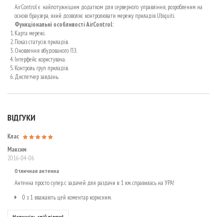
AirControl є найпотужнішим додатком для серверного управління, розробленим на
основі браузера, який дозволяє контролювати мережу приладів Ubiquiti.
Функціональні особливості AirControl:
Карта мережі.
Показ статусів приладів.
Оновлення вбудованого ПЗ.
Інтерфейс користувача.
Контроль груп приладів.
Диспетчер завдань.
ВІДГУКИ
Клас
Максим
2016-04-06
Отличная антенна
Антенна просто супер. с задачей для раздачи в 1 км. справилась на УРА!
0 з 1 вважають цей коментар корисним.
Напишіть свій відгук!