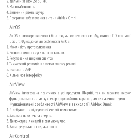
Дальній зв'язок до 50 км.
Масштабованість.
Знижений рівень шуму.
Програмне забезпечення антени AirMax Omni
AirOS
AirOS є високорозвиненою і багатозадачною технологією вбудованого ПО компанії
Ubiquiti. Функціональні особливості AirOS:
Можливість протоколювання.
Розподіл однієї смуги на різні канали.
Регулювання ширини спектра.
Тимчасовий розподіл в автоматичному режимі.
Технологія ААР.
Кілька мов інтерфейсу.
AirView
AirView інтегрована практично в усі продукти Ubiquiti, так як гарантує високу
функціональність аналізу спектрів, що особливо корисно для визначення шумів.
Функціональні особливості AirView в технології AirMax Omni:
Відображення підсумкової енергії по частотах.
Загальна накопичена енергія.
Демонстрація енергії в реальному часі.
Запис результатів і видача звітів.
AirControl