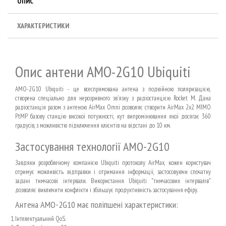
ОПИС
ХАРАКТЕРИСТИКИ
Опис антени AMO-2G10 Ubiquiti
AMO-2G10
Ubiquiti
- це всеспрямована антена з подвійною поляризацією,
створена спеціально для нерозривного зв'язку з радіостанцією Rocket M. Дана
радіостанція разом з антеною AirMax Omni дозволяє створити AirMax 2x2 MIMO
PtMP базову станцію високої потужності, кут випромінювання якої досягає 360
градусів, з можливістю підключення клієнтів на відстані до 10 км.
Застосування технології AMO-2G10
Завдяки розробленому компанією Ubiquiti протоколу AirMax, кожен користувач
отримує можливість відправки і отримання інформації, застосовуючи спочатку
задані тимчасові інтервали. Використання Ubiquiti "тимчасових інтервалів"
дозволяє виключити конфлікти і збільшує продуктивність застосування ефіру.
Антена AMO-2G10 має поліпшені характеристики:
Інтелектуальний QoS.