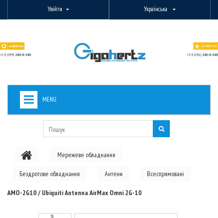
Увійти
Українська
MENU
+
ВИДЕОНАБЛЮДЕНИЕ
+
БЕЗДРОТОВЕ ОБЛАДНАННЯ
Мережеве обладнання
+
PON ОБЛАДНАННЯ
Бездротове обладнання
Антени
Всеспрямовані
ОПТОВОЛОКОННЕ ОБЛАДНАННЯ
AMO-2G10 / Ubiquiti Antenna AirMax Omni 2G-10
+
КАБЕЛЬНА ПРОДУКЦІЯ