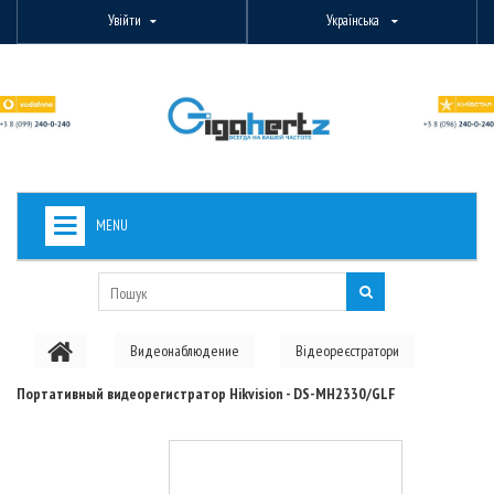
Увійти
Українська
MENU
+
ВИДЕОНАБЛЮДЕНИЕ
+
БЕЗДРОТОВЕ ОБЛАДНАННЯ
Видеонаблюдение
Відеореєстратори
+
PON ОБЛАДНАННЯ
Портативный видеорегистратор Hikvision - DS-MH2330/GLF
ОПТОВОЛОКОННЕ ОБЛАДНАННЯ
+
КАБЕЛЬНА ПРОДУКЦІЯ