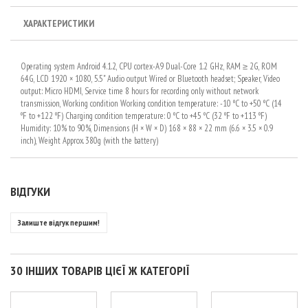
ХАРАКТЕРИСТИКИ
Operating system Android 4.1.2, CPU cortex-A9 Dual-Core 1.2 GHz, RAM ≥ 2G, ROM
64G, LCD 1920 × 1080, 5.5" Audio output Wired or Bluetooth headset; Speaker, Video
output: Micro HDMI, Service time 8 hours for recording only without network
transmission, Working condition Working condition temperature: -10 ºC to +50 ºC (14
ºF to +122 ºF) Charging condition temperature: 0 ºC to +45 ºC (32 ºF to +113 ºF)
Humidity: 10% to 90%, Dimensions (H × W × D) 168 × 88 × 22 mm (6.6 × 3.5 × 0.9
inch), Weight Approx. 380g (with the battery)
ВІДГУКИ
Залиште відгук першим!
30 ІНШИХ ТОВАРІВ ЦІЄЇ Ж КАТЕГОРІЇ