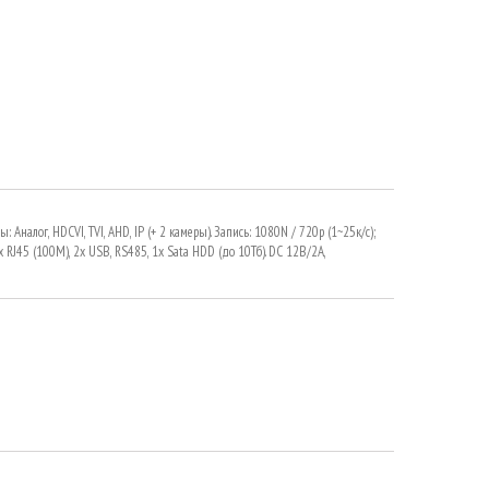
Аналог, HDCVI, TVI, AHD, IP (+ 2 камеры). Запись: 1080N / 720p (1~25к/с);
x RJ45 (100M), 2x USB, RS485, 1x Sata HDD (до 10Тб). DC 12В/2А,