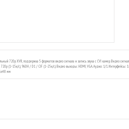
ьный 720p XVR, поддержка 5 форматов видео сигнала и запись звука с CVI камер. Видео сигналы: 
720p (1~15к/с), 960H / D1 / CIF (1~25к/с). Видео выходы: HDMI, VGA. Аудио: 1/1. Интерфейсы: 1
6x48 мм