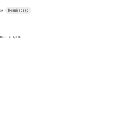
X
тан:
Новий товар
аписати відгук