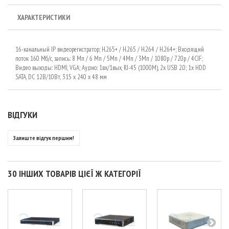
ХАРАКТЕРИСТИКИ
16-канальный IP видеорегистратор; H.265+ / H.265 / H.264 / H.264+; Входящий
поток 160 Мб/с, запись: 8 Мп / 6 Мп / 5Mп / 4Мп / 3Mп / 1080p / 720p / 4CIF;
Видео выходы: HDMI, VGA; Аудио: 1вх/1вых, RJ-45 (1000М), 2x USB 2.0; 1х HDD
SATA, DC 12В/10Вт, 315 x 240 x 48 мм
ВІДГУКИ
Залиште відгук першим!
30 ІНШИХ ТОВАРІВ ЦІЄЇ Ж КАТЕГОРІЇ