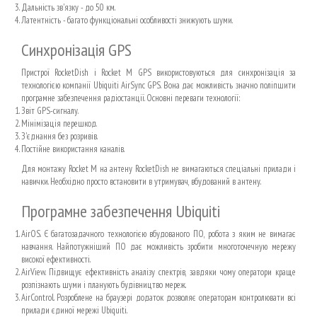
Дальність зв'язку - до 50 км.
Латентність - багато функціональні особливості знижують шуми.
Синхронізація GPS
Пристрої RocketDish і Rocket M GPS використовуються для синхронізація за
технологією компанії Ubiquiti AirSync GPS. Вона дає можливість значно поліпшити
програмне забезпечення радіостанції. Основні переваги технології:
Звіт GPS-сигналу.
Мінімізація перешкод.
З'єднання без розривів.
Постійне використання каналів.
Для монтажу Rocket M на антену RocketDish не вимагаються спеціальні прилади і
навички. Необхідно просто встановити в утримувач, вбудований в антену.
Програмне забезпечення Ubiquiti
AirOS. Є багатозадачного технологією вбудованого ПО, робота з яким не вимагає
навчання. Найпотужніший ПО дає можливість зробити многоточечную мережу
високої ефективності.
AirView. Підвищує ефективність аналізу спектрів, завдяки чому оператори краще
розпізнають шуми і планують будівництво мереж.
AirControl. Розроблене на браузері додаток дозволяє операторам контролювати всі
прилади єдиної мережі Ubiquiti.