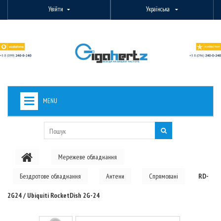
Увійти
Українська
MENU
+
ВИДЕОНАБЛЮДЕНИЕ
+
БЕЗДРОТОВЕ ОБЛАДНАННЯ
Мережеве обладнання
+
PON ОБЛАДНАННЯ
Бездротове обладнання
Антени
Спрямовані
RD-
ОПТОВОЛОКОННЕ ОБЛАДНАННЯ
2G24 / Ubiquiti RocketDish 2G-24
+
КАБЕЛЬНА ПРОДУКЦІЯ