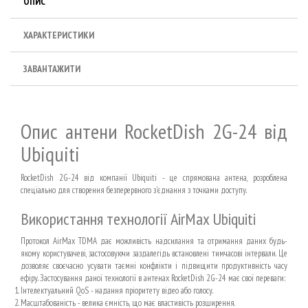
ОПИС
ХАРАКТЕРИСТИКИ
ЗАВАНТАЖИТИ
Опис антени RocketDish 2G-24 від
Ubiquiti
RocketDish 2G-24 від компанії Ubiquiti - це спрямована антена, розроблена
спеціально для створення безперервного з'єднання з точками доступу.
Використання технології AirMax Ubiquiti
Протокол AirMax TDMA дає можливість надсилання та отримання даних будь-
якому користувачеві, застосовуючи заздалегідь встановлені тимчасові інтервали. Це
дозволяє своєчасно усувати таємні конфлікти і підвищити продуктивність часу
ефіру. Застосування даної технології в антенах RocketDish 2G-24 має свої переваги:
Інтелектуальний QoS - надання пріоритету відео або голосу.
Масштабованість - велика ємність, що має властивість розширення.