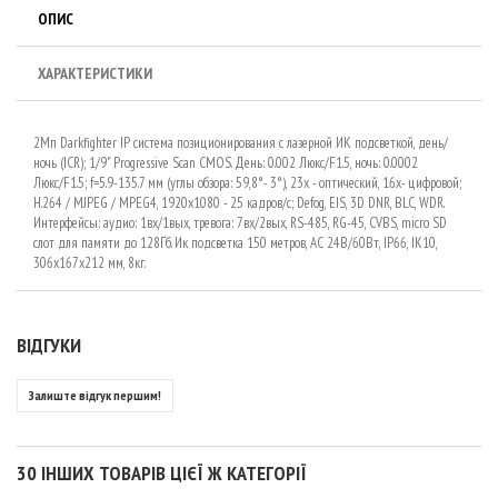
ОПИС
ХАРАКТЕРИСТИКИ
2Мп Darkfighter IP система позиционирования с лазерной ИК подсветкой, день/
ночь (ICR); 1/9" Progressive Scan CMOS. День: 0.002 Люкс/F1.5, ночь: 0.0002
Люкс/F1.5; f=5.9-135.7 мм (углы обзора: 59,8°- 3°), 23х - оптический, 16х- цифровой;
H.264 / MJPEG / MPEG4, 1920х1080 - 25 кадров/с; Defog, EIS, 3D DNR, BLC, WDR.
Интерфейсы: аудио: 1вх/1вых, тревога: 7вх/2вых, RS-485, RG-45, CVBS, micro SD
слот для памяти до 128Гб. Ик подсветка 150 метров, AC 24В/60Вт, IP66, IK10,
306x167x212 мм, 8кг.
ВІДГУКИ
Залиште відгук першим!
30 ІНШИХ ТОВАРІВ ЦІЄЇ Ж КАТЕГОРІЇ