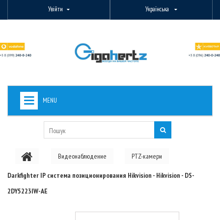
Увійти
Українська
MENU
+
ВИДЕОНАБЛЮДЕНИЕ
+
БЕЗДРОТОВЕ ОБЛАДНАННЯ
Видеонаблюдение
PTZ-камери
+
PON ОБЛАДНАННЯ
Darkfighter IP система позиционирования Hikvision - Hikvision - DS-
ОПТОВОЛОКОННЕ ОБЛАДНАННЯ
2DY5223IW-AE
+
КАБЕЛЬНА ПРОДУКЦІЯ