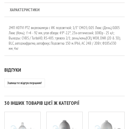
ХАРАКТЕРИСТИКИ
2МП HDTVI PTZ видеокамера с ИК подсветкой; 1/3" CMOS; 0.05 Люкс (День), 0.005
Люкс (Ночь); f =4 - 92 мм, угол обзора: 49°-2.2°, 23x-оптический; 1080p - 25 к/с;
Выходы: CVBS / TurboHD, RS-485; тревога 2/1; день/ночь(ICR), WDR, DNR (2D & 3D),
BLC, автодиафрагма, автофокус. Подсветка 150 м. IP66, AC 24В / 20Вт; Ф185x330
мм; 4кг
ВІДГУКИ
Залиште відгук першим!
30 ІНШИХ ТОВАРІВ ЦІЄЇ Ж КАТЕГОРІЇ