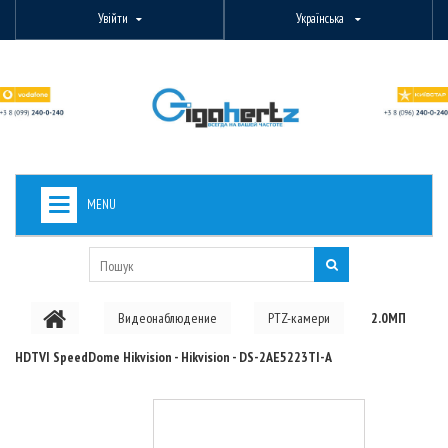
Увійти
Українська
MENU
+
ВИДЕОНАБЛЮДЕНИЕ
+
БЕЗДРОТОВЕ ОБЛАДНАННЯ
Видеонаблюдение
PTZ-камери
2.0МП
+
PON ОБЛАДНАННЯ
HDTVI SpeedDome Hikvision - Hikvision - DS-2AE5223TI-A
ОПТОВОЛОКОННЕ ОБЛАДНАННЯ
+
КАБЕЛЬНА ПРОДУКЦІЯ