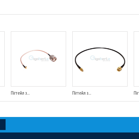
Пігтейл з...
Пігтейл з...
Піг