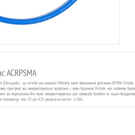
ис ACRPSMA
 (Flex-guide) - це пігтейл від компанії Mikrotik, який обладнаний роз'ємами RPSMA Female. 
ових пристроїв, що використовуються всередині і зовні будинків. Пігтейл має особливу будов
лені до перехідника. Він може використовуватись для приладів BaseBox та інших бездротови
і температур - від -55 до +125 градусів, на частоті - 6 GHz.