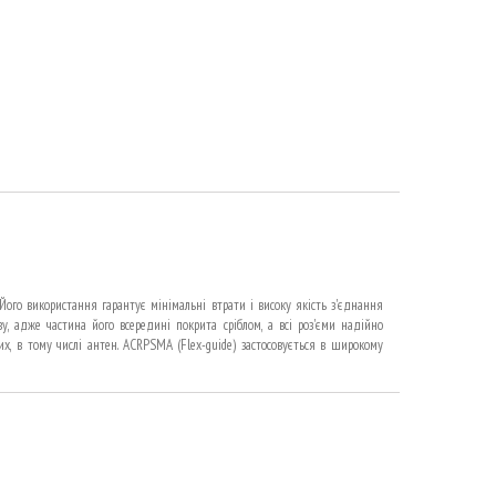
Його використання гарантує мінімальні втрати і високу якість з'єднання
у, адже частина його всередині покрита сріблом, а всі роз'єми надійно
х, в тому числі антен. ACRPSMA (Flex-guide) застосовується в широкому