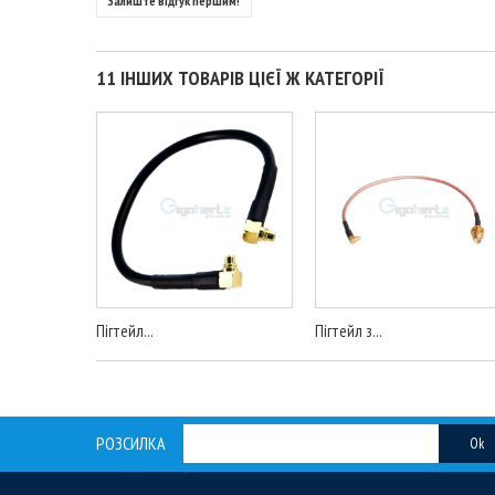
Залиште відгук першим!
11 ІНШИХ ТОВАРІВ ЦІЄЇ Ж КАТЕГОРІЇ
Пігтейл...
Пігтейл з...
РОЗСИЛКА
Ok