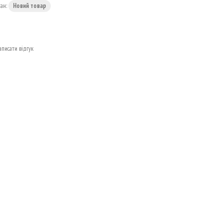
тан:
Новий товар
аписати відгук