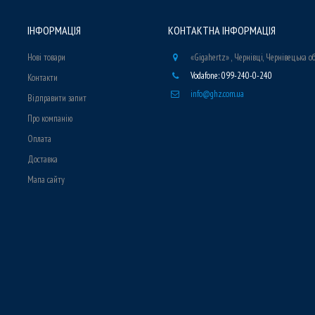
ІНФОРМАЦІЯ
КОНТАКТНА ІНФОРМАЦІЯ
Нові товари
«Gigahertz» , Чернівці, Чернівецька о
Vodafone: 099-240-0-240
Контакти
info@ghz.com.ua
Відправити запит
Про компанію
Оплата
Доставка
Мапа сайту