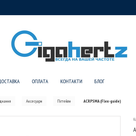
ДОСТАВКА
ОПЛАТА
КОНТАКТИ
БЛОГ
аднання
Аксесуари
Пігтейли
ACRPSMA (Flex-guide)
К
A