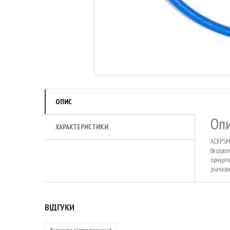
ОПИС
Оп
ХАРАКТЕРИСТИКИ
ACRPSMA
бездрот
прикріп
діапазон
ВІДГУКИ