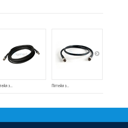
тейл з...
Пігтейл з...
Пігтейл з...