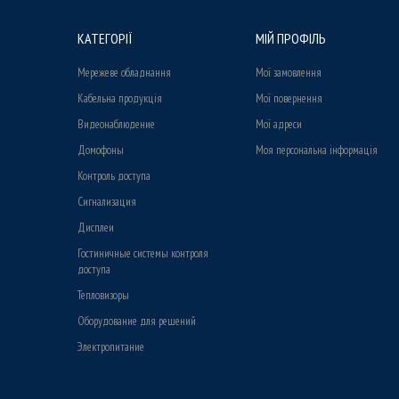
КАТЕГОРІЇ
МІЙ ПРОФІЛЬ
Мережеве обладнання
Мої замовлення
Кабельна продукція
Мої повернення
Видеонаблюдение
Мої адреси
Домофоны
Моя персональна інформація
Контроль доступа
Сигнализация
Дисплеи
Гостиничные системы контроля
доступа
Тепловизоры
Оборудование для решений
Электропитание