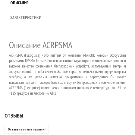
ОПИСАНИЕ
ХАРАКТЕРИСТИКИ
Описание
ACRPSMA
ACRPSMA (Flex-guide) -
это
пигтейл
от
компании
Mikrotik,
который
оборудован
разъемами
RPSMA Female.
Его использование гарантирует минимальные потери и
высокое качество соединения беспроводных устройств, используемых внутри и
снаружи зданий. Пигтейл имеет особенное строение, ведь часть его внутри покрыта
серебром, а все разъемы надежно прикреплены к переходнику. Он может
использоваться для приборов BaseBox и других беспроводных, в том числе антенн.
ACRPSMA (Flex-guide) применяется в широком диапазоне температур - от -55 до
+125 градусов, на частоте - 6
GHz
.
ОТЗЫВЫ
Оставьте отзыв первым!