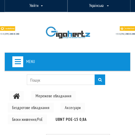
Увійти
Українська
MENU
+
ВИДЕОНАБЛЮДЕНИЕ
+
БЕЗДРОТОВЕ ОБЛАДНАННЯ
Мережеве обладнання
+
PON ОБЛАДНАННЯ
Бездротове обладнання
Аксесуари
ОПТОВОЛОКОННЕ ОБЛАДНАННЯ
Блоки живлення/PoE
UBNT POE-15 0,8A
+
КАБЕЛЬНА ПРОДУКЦІЯ