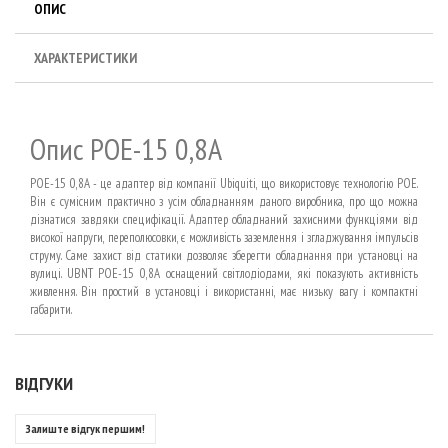
ОПИС
ХАРАКТЕРИСТИКИ
Опис POE-15 0,8A
POE-15 0,8A - це адаптер від компанії Ubiquiti, що використовує технологію POE.
Він є сумісним практично з усім обладнанням даного виробника, про що можна
дізнатися завдяки специфікації. Адаптер обладнаний захисними функціями від
високої напруги, переполюсовки, є можливість заземлення і згладжування імпульсів
струму. Саме захист від статики дозволяє зберегти обладнання при установці на
вулиці. UBNT POE-15 0,8A оснащений світлодіодами, які показують активність
живлення. Він простий в установці і використанні, має низьку вагу і компактні
габарити.
ВІДГУКИ
Залиште відгук першим!