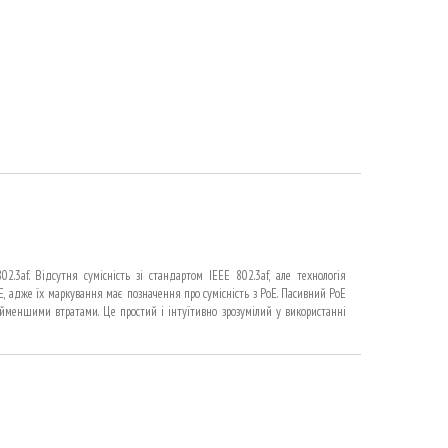
2.3af. Відсутня сумісність зі стандартом IEEE 802.3af, але технологія
E, адже їх маркування має позначення про сумісність з PoE. Пасивний PoE
йменшими втратами. Це простий і інтуїтивно зрозумілий у використанні