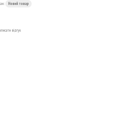
тан:
Новий товар
аписати відгук