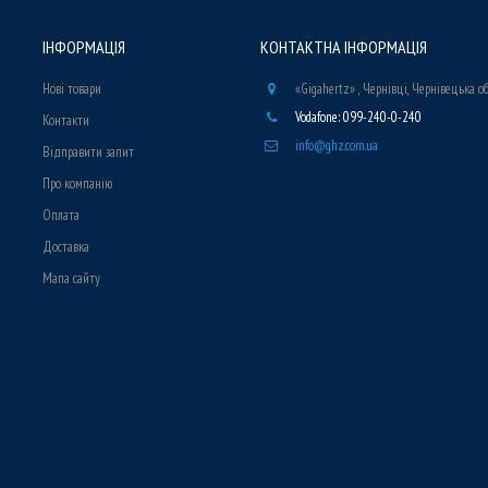
ІНФОРМАЦІЯ
КОНТАКТНА ІНФОРМАЦІЯ
Нові товари
«Gigahertz» , Чернівці, Чернівецька о
Vodafone: 099-240-0-240
Контакти
info@ghz.com.ua
Відправити запит
Про компанію
Оплата
Доставка
Мапа сайту