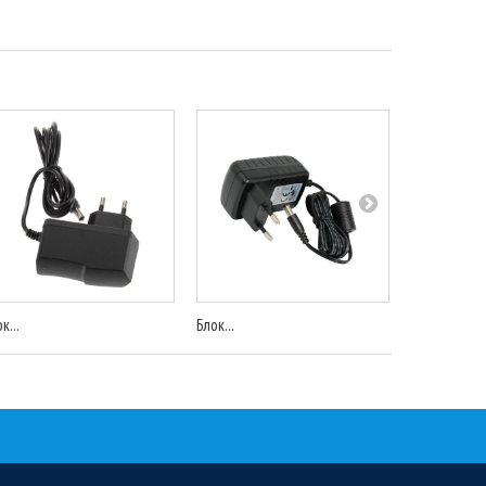
к...
Блок...
Блок...