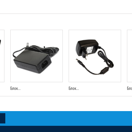
Блок...
Блок...
Бло