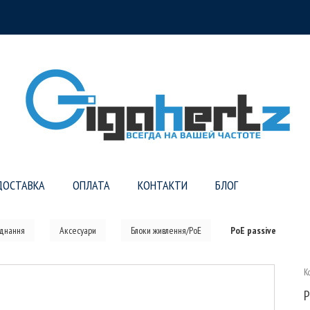
ДОСТАВКА
ОПЛАТА
КОНТАКТИ
БЛОГ
аднання
Аксесуари
Блоки живлення/PoE
PoE passive
К
P