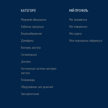
КАТЕГОРІЇ
МІЙ ПРОФІЛЬ
Мережеве обладнання
Мої замовлення
Кабельна продукція
Мої повернення
Видеонаблюдение
Мої адреси
Домофоны
Моя персональна інформація
Контроль доступа
Сигнализация
Дисплеи
Гостиничные системы контроля
доступа
Тепловизоры
Оборудование для решений
Электропитание