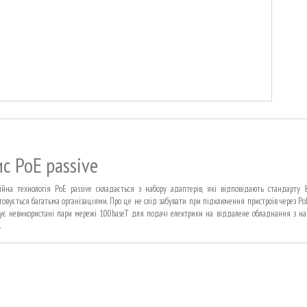
с PoE passive
ійна технологія PoE passive складається з набору адаптерів, які відповідають стандарту 80
товується багатьма організаціями. Про це не слід забувати при підключення пристроїв через Po
вує невикористані пари мережі 100baseT для подачі електрики на віддалене обладнання з на
.