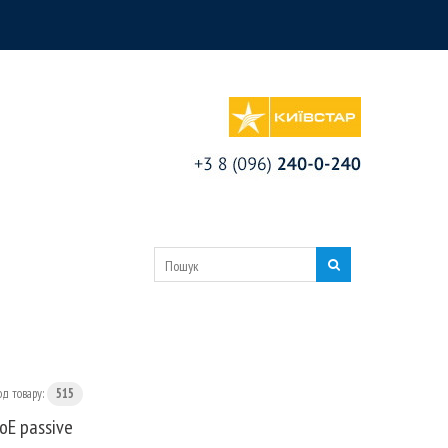
од товару:
515
oE passive