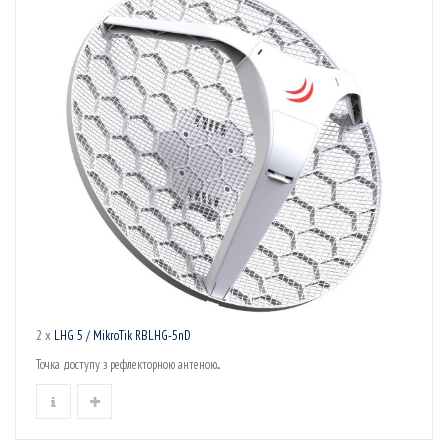
2 x
LHG 5 / MikroTik RBLHG-5nD
Точка доступу з рефлекторною антеною...