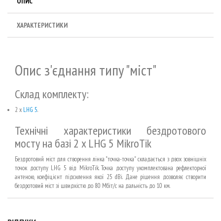
ОПИС
ХАРАКТЕРИСТИКИ
Опис з'єднання типу "міст"
Склад комплекту:
2 x
LHG 5
.
Технічні характеристики бездротового
мосту на базі 2 x LHG 5 MikroTik
Бездротовий міст для створення лінка "точка-точка" складається з двох зовнішніх
точок доступу LHG 5 від MikroTik. Точка доступу укомплектована рефлекторної
антеною, коефіцієнт підсилення якої 25 dBi. Дане рішення дозволяє створити
бездротовий міст зі швидкістю до 80 Мбіт/с на дальність до 10 км.